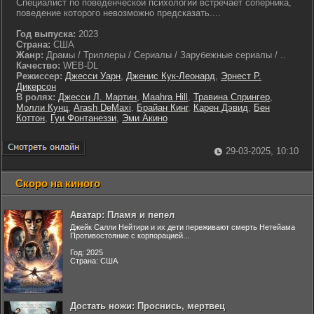
Специалист по поведенческой психологии встречает соперника,
поведение которого невозможно предсказать....
Год выпуска:
2023
Страна:
США
Жанр:
Драмы / Триллеры / Сериалы / Зарубежные сериалы / ..
Качество:
WEB-DL
Режиссер:
Джесси Уарн
,
Дженис Кук-Леонард
,
Эрнест Р.
Дикерсон
В ролях:
Джесси Л. Мартин
,
Maahra Hill
,
Травина Спрингер
,
Молли Кунц
,
Arash DeMaxi
,
Брайан Кинг
,
Карен Дэвид
,
Бен
Коттон
,
Гуи Фонтанеззи
,
Эми Акино
29-03-2025, 10:10
Скоро на киного
Аватар: Пламя и пепел
Джейк Салли Нейтири и их дети переживают смерть Нетейама
Противостояние с корпорацией...
Год: 2025
Страна: США
Достать ножи: Проснись, мертвец