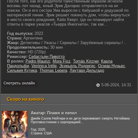
После того, как его родители таинственным образом исчезли
восемь лет назад, юный Эрик Даларас отправляется на их
поиски. Он и его сестра Ума выросли с бабушкой и дедушкой по
материнской линии. Эрик решает покинуть дом, чтобы вернуться
в место своего рождения, Кабо Кверт, где он планирует найти
ответы в парке ужасов «Тьерра Инкогнита», так как...
Год выпуска:
2022
Страна:
Аргентина
Жанр:
Детективы / Ужасы / Сериалы / Зарубежные сериалы / ..
Продолжительность:
30 мин
Качество:
HD (720p)
Режиссер:
Себастьян Пивотто
В ролях:
Pedro Maurizi
,
Mora Fisz
,
Tomás Kirzner
,
Карла
Пандольфи
,
Verónica Intile
,
Эсекьель Родригес
,
Осмар Нуньес
,
Сильвия Кутика
,
Thomas Lepera
,
Лаутаро Дельгадо
5-06-2024, 14:31
Скоро на киного
Аватар: Пламя и пепел
Джейк Салли Нейтири и их дети переживают смерть Нетейама
Противостояние с корпорацией...
Год: 2025
Страна: США