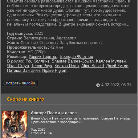
События сериала разворачиваются в Южной Австралии. Здесь в
небольшом шахтерском городке, находящемся посреди пустыни,
уже нет ни одной живой души. Обитают тут, преимущественно,
одни вампиры. Эти существа угрожают всем, кто находится
неподалеку, поэтому конфронтация с ними всегда ведет к
печальным последствиям. В центре внимания сюжета истории...
Год выпуска:
2021
Страна:
Великобритания, Австралия
Жанр:
Фэнтези / Сериалы / Зарубежные сериалы / ..
Продолжительность:
42 мин
Качество:
HD (720p)
Режиссер:
Уорвик Торнтон
,
Брендан Флетчер
В ролях:
Роб Коллинз
,
Shantae Barnes-Cowan
,
Каллэн Мулвей
,
Яэль Стоун
,
Тесса Роуз
,
Келтон Пелл
,
Alice Scheid
,
Джей Кутре
,
Наташа Вэнганин
,
Ngaire Pigram
4-02-2022, 06:31
Скоро на киного
Аватар: Пламя и пепел
Джейк Салли Нейтири и их дети переживают смерть Нетейама
Противостояние с корпорацией...
Год: 2025
Страна: США