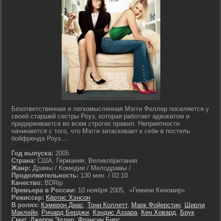
Безответственная и легкомысленная Мэгги Феллер поселяется у
своей старшей сестры Роуз, которая работает адвокатом и
придерживается во всем строгих правил. Неприятности
начинаются с того, что Мэгги затаскивает к себе в постель
бойфренда Роуз....
Год выпуска:
2005
Страна:
США, Германия, Великобритания
Жанр:
Драмы / Комедии / Мелодрамы / .
Продолжительность:
130 мин. / 02:10
Качество:
BDRip
Премьера в России:
10 ноября 2005, «Гемини Киномир»
Режиссер:
Кёртис Хэнсон
В ролях:
Кэмерон Диас
,
Тони Коллетт
,
Марк Фойерстин
,
Ширли
Маклейн
,
Ричард Берджи
,
Кэндис Аззара
,
Кен Ховард
,
Брук
Смит
,
Джерри Эдлер
,
Франсин Бирс