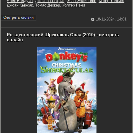
Алек Болдуин
,
Джейсон Патрик
,
Эван Эллингсон
,
Хезер Уолкист
,
Джоан Кьюсак
,
Томас Деккер
,
Уолтер Рэни
18-11-2024, 14:01
Рождественский Шректакль Осла (2010) - смотреть
онлайн