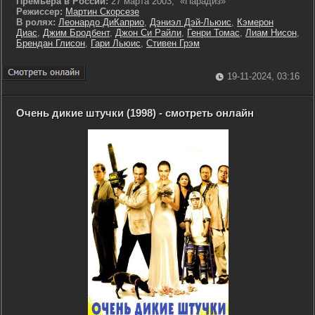
Премьера в России:
27 марта 2003, «Парадиз»
Режиссер:
Мартин Скорсезе
В ролях:
Леонардо ДиКаприо
,
Дэниэл Дэй-Льюис
,
Кэмерон
Диас
,
Джим Бродбент
,
Джон Си Райли
,
Генри Томас
,
Лиам Нисон
,
Брендан Глисон
,
Гари Льюис
,
Стивен Грэм
19-11-2024, 03:16
Очень дикие штучки (1998) - смотреть онлайн