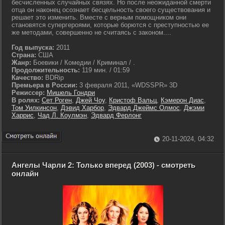
бесчисленных случайных связях. Но после неожиданной смерти
отца он наконец осознает бесцельность своего существования и
решает это изменить. Вместе с верным помощником они
становятся супергероями, которые борются с преступностью ее
же методами, совершенно не считаясь с законом....
Год выпуска:
2011
Страна:
США
Жанр:
Боевики / Комедии / Криминал / .
Продолжительность:
119 мин. / 01:59
Качество:
BDRip
Премьера в России:
3 февраля 2011, «WDSSPR» 3D
Режиссер:
Мишель Гондри
В ролях:
Сет Роген
,
Джей Чоу
,
Кристоф Вальц
,
Кэмерон Диас
,
Том Уилкинсон
,
Дэвид Харбор
,
Эдвард Джеймс Олмос
,
Джэми
Харрис
,
Чад Л. Коулмэн
,
Эдвард Ферлонг
20-11-2024, 04:32
Ангелы Чарли 2: Только вперед (2003) - смотреть
онлайн