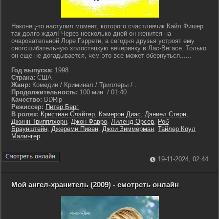
Наконец-то наступил момент, которого счастливчик Кайл Фишер
так долго ждал! Через несколько дней он женится на
очаровательной Лоре Гэррети, а сегодня друзья устроят ему
сногсшибательную холостяцкую вечеринку в Лас-Вегасе. Только
он еще не догадывается, чем это все может обернуться......
Год выпуска:
1998
Страна:
США
Жанр:
Комедии / Криминал / Триллеры / .
Продолжительность:
100 мин. / 01:40
Качество:
BDRip
Режиссер:
Питер Берг
В ролях:
Кристиан Слэйтер
,
Кэмерон Диас
,
Дэниел Стерн
,
Джинн Трипплхорн
,
Джон Фавро
,
Лиленд Орсер
,
Роб
Браунштейн
,
Джереми Пивен
,
Джои Зиммерман
,
Тайлер Коул
Малингер
19-11-2024, 02:44
Мой ангел-хранитель (2009) - смотреть онлайн