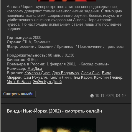
Ангелы Чарли - суперсекретное элитное спецподразделение,
которому доверяют только невыполнимые задания. С помощью
новейших технологий, современного оружия, боевых искусств и
убийственного женского очарования Ангелы Чарли творят
чудеса. Но настоящим испытанием станет лишь это последнее
задание......
Год выпуска:
2000
Страна:
США, Германия
Жанр:
Боевики / Комедии / Криминал / Приключения / Триллеры
/ .
Продолжительность:
98 мин. / 01:38
Качество:
BDRip
Премьера в России:
1 февраля 2001, «Каскад фильм»
Режиссер:
МакДжи
В ролях:
Кэмерон Диас
,
Дрю Бэрримор
,
Люси Лью
,
Билл
Мюррей
,
Сэм Рокуэлл
,
Келли Линч
,
Тим Карри
,
Криспин Гловер
,
Мэтт ЛеБлан
,
ЭлЭл Кул Джей
19-11-2024, 04:49
Банды Нью-Йорка (2002) - смотреть онлайн