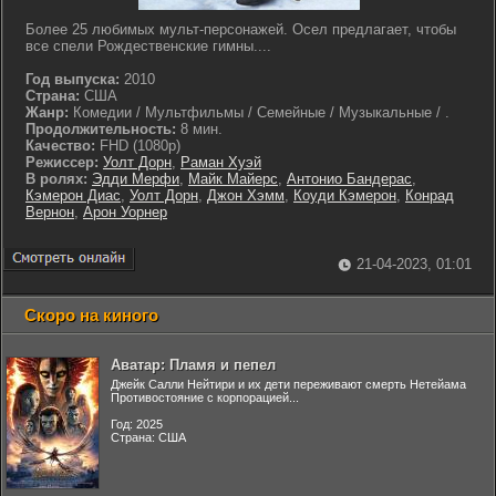
Более 25 любимых мульт-персонажей. Осел предлагает, чтобы
все спели Рождественские гимны....
Год выпуска:
2010
Страна:
США
Жанр:
Комедии / Мультфильмы / Семейные / Музыкальные / .
Продолжительность:
8 мин.
Качество:
FHD (1080p)
Режиссер:
Уолт Дорн
,
Раман Хуэй
В ролях:
Эдди Мерфи
,
Майк Майерс
,
Антонио Бандерас
,
Кэмерон Диас
,
Уолт Дорн
,
Джон Хэмм
,
Коуди Кэмерон
,
Конрад
Вернон
,
Арон Уорнер
21-04-2023, 01:01
Скоро на киного
Аватар: Пламя и пепел
Джейк Салли Нейтири и их дети переживают смерть Нетейама
Противостояние с корпорацией...
Год: 2025
Страна: США