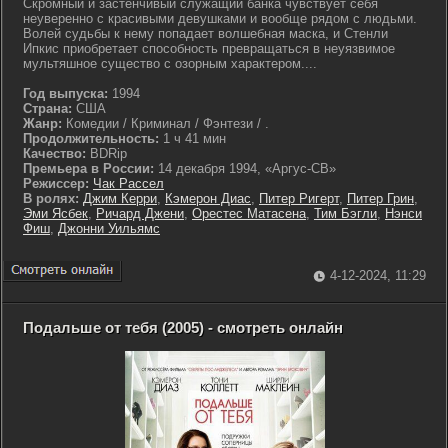
Скромный и застенчивый служащий банка чувствует себя
неуверенно с красивыми девушками и вообще рядом с людьми.
Волей судьбы к нему попадает волшебная маска, и Стенли
Ипкис приобретает способность превращаться в неуязвимое
мультяшное существо с озорным характером....
Год выпуска:
1994
Страна:
США
Жанр:
Комедии / Криминал / Фэнтези / .
Продолжительность:
1 ч 41 мин
Качество:
BDRip
Премьера в России:
14 декабря 1994, «Аргус-СВ»
Режиссер:
Чак Рассел
В ролях:
Джим Керри
,
Кэмерон Диас
,
Питер Ригерт
,
Питер Грин
,
Эми Ясбек
,
Ричард Джени
,
Орестес Матасена
,
Тим Бэгли
,
Нэнси
Фиш
,
Джонни Уильямс
4-12-2024, 11:29
Подальше от тебя (2005) - смотреть онлайн