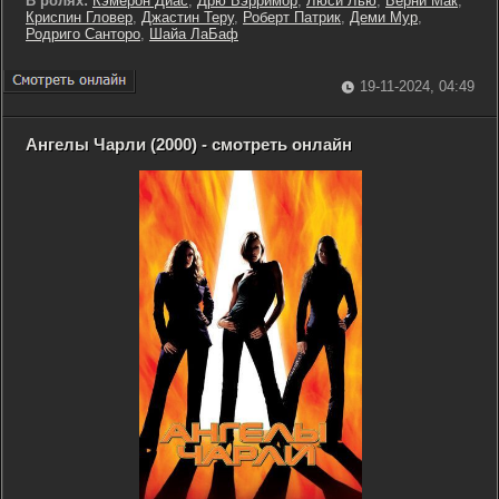
В ролях:
Кэмерон Диас
,
Дрю Бэрримор
,
Люси Лью
,
Берни Мак
,
Криспин Гловер
,
Джастин Теру
,
Роберт Патрик
,
Деми Мур
,
Родриго Санторо
,
Шайа ЛаБаф
19-11-2024, 04:49
Ангелы Чарли (2000) - смотреть онлайн