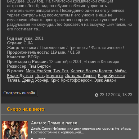
Будущее. 2029 год. На гигантской космической станции
астронавт Лео Дэвидсон обучает обезьян управлять
летательными аппаратами. Неожиданно один из его учеников
теряет контроль над космолетом и его уносит в еще не
изученную область пространственно-временных туннелей. Не
раздумывая ни секунды, Лео бросается на выручку шимпанзе, но
его постигает та...
Год выпуска:
2001
Страна:
США
Жанр:
Боевики / Приключения / Триллеры / Фантастические / .
Продолжительность:
119 мин. / 01:59
Качество:
BDRip
Премьера в России:
12 сентября 2001, «Гемини Киномир»
Режиссер:
Тим Бёртон
В ролях:
Марк Уолберг
,
Тим Рот
,
Хелена Бонем Картер
,
Майкл
Кларк Дункан
,
Пол Джаматти
,
Эстелла Уоррен
,
Кэри-Хироюки
Тагава
,
Дэвид Уорнер
,
Крис Кристофферсон
,
Эрик Авари
23-12-2024, 13:23
Скоро на киного
Аватар: Пламя и пепел
Джейк Салли Нейтири и их дети переживают смерть Нетейама
Противостояние с корпорацией...