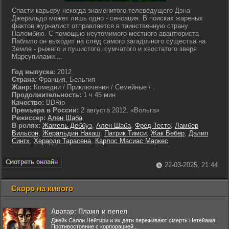
Cпасти карьеру некогда знаменитого телеведущего Дэна
Джеральдо может лишь одно - сенсация. В поисках жареных
фактов журналист отправляется в таинственную страну
Паломбию. С помощью неутомимого местного авантюриста
Паблито он выходит на след самого загадочного существа на
Земле - рыжего и пушистого, сумчатого и хвостатого зверя
Марсупилами....
Год выпуска:
2012
Страна:
Франция, Бельгия
Жанр:
Комедии / Приключения / Семейные / .
Продолжительность:
1 ч 45 мин
Качество:
BDRip
Премьера в России:
2 августа 2012, «Вольга»
Режиссер:
Ален Шаба
В ролях:
Жамель Деббуз
,
Ален Шаба
,
Фред Тесто
,
Ламбер
Вильсон
,
Жеральдин Накаш
,
Патрик Тимси
,
Жак Вебер
,
Далип
Сингх
,
Херардо Тарасена
,
Карлос Масиас Маркес
22-03-2025, 21:44
Скоро на киного
Аватар: Пламя и пепел
Джейк Салли Нейтири и их дети переживают смерть Нетейама
Противостояние с корпорацией...