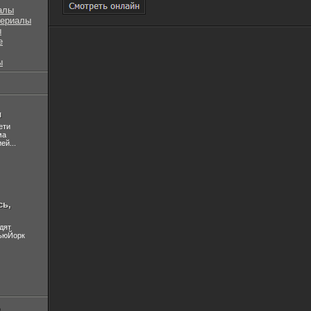
алы
сериалы
ы
е
ы
л
ети
ма
ей...
сь,
дят
НьюЙорк