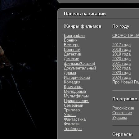
Панель навигации
Жанры фильмов
По году
Биография
СКОРО ПРЕ
Боевик
Вестерн
2017 года
Военный
2018 года
Детектив
2019 года
Детские
2020 года
фильмы(Сказки)
2021 года
Документальный
2022 года
Драма
2023 года
Исторический
2024 года
Комедия
Про Новый Го
Криминал
Мелодрама
Мультфильм
По странам
Приключения
Семейный
Российские
Триллер
Советские
Ужасы
Украина
Фантастика
Фэнтези
Трейлеры
Сериалы