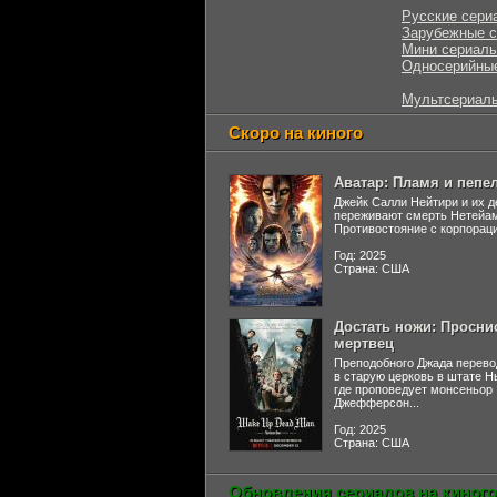
Русские сери
Зарубежные 
Мини сериал
Односерийны
Мультсериал
Скоро на киного
Аватар: Пламя и пепе
Джейк Салли Нейтири и их д
переживают смерть Нетейа
Противостояние с корпораци
Год: 2025
Страна: США
Достать ножи: Просни
мертвец
Преподобного Джада перево
в старую церковь в штате 
где проповедует монсеньор
Джефферсон...
Год: 2025
Страна: США
Обновления сериалов на киного