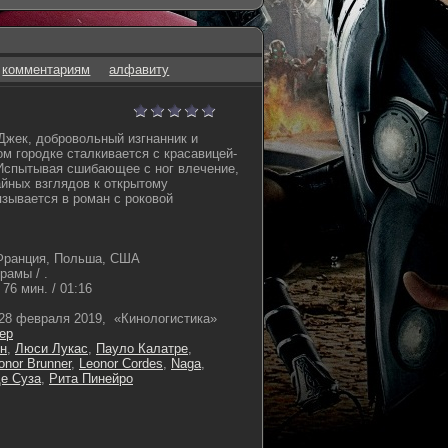
комментариям
алфавиту
жек, добровольный изгнанник и
ом городке сталкивается с красавицей-
Испытывая сшибающее с ног влечение,
айных взглядов к открытому
зывается в роман с роковой
Франция, Польша, США
амы / .
76 мин. / 01:16
28 февраля 2019, «Кинологистика»
ер
н
,
Люси Лукас
,
Пауло Калатре
,
onor Brunner
,
Leonor Cordes
,
Naga
,
е Суза
,
Рита Пинейро