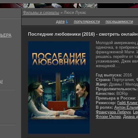
Фильмы и сериалы
» Люси Лукас
дате
популярности
посещаемости
Последние любовники (2016) - смотреть онлайн
МЬЕРА
Молодой американец Д
одиночка, в прибрежн
француженкой Мати. 
решаясь перейти от т
ухаживанию, Джек ввя
женщиной....
Год выпуска:
2016
Страна:
Португалия, 
д!
Жанр:
Драмы / Мелодр
Продолжительность:
Качество:
BDRip
Премьера в России:
Режиссер:
Гейб Клинг
В ролях:
Антон Ельчи
Франсуаза Лебрун
,
Le
Флори Оклер
,
Диана д