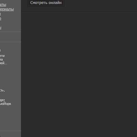
алы
сериалы
ы
е
ы
л
ети
ма
ей...
сь,
дят
НьюЙорк