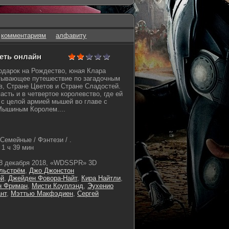
комментариям
алфавиту
реть онлайн
одарок на Рождество, юная Клара
атывающее путешествие по загадочным
в, Стране Цветов и Стране Сладостей.
сть и в четвертое королевство, где ей
 с целой армией мышей во главе с
Мышиным Королем....
Семейные / Фэнтези / .
1 ч 39 мин
8 декабря 2018, «WDSSPR» 3D
льстрём
,
Джо Джонстон
ой
,
Джейден Фовора-Найт
,
Кира Найтли
,
н Фриман
,
Мисти Коуплэнд
,
Эухенио
нт
,
Мэттью Макфэдиен
,
Сергей