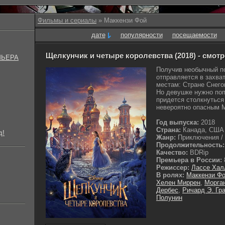
Фильмы и сериалы
» Маккензи Фой
дате
популярности
посещаемости
Щелкунчик и четыре королевства (2018) - смот
МЬЕРА
Получив необычный п
отправляется в захв
местам: Стране Снего
Но девушке нужно попа
придется столкнуться
невероятно опасным 
Год выпуска:
2018
Страна:
Канада, США
д!
Жанр:
Приключения / 
Продолжительность:
Качество:
BDRip
Премьера в России:
Режиссер:
Лассе Хал
В ролях:
Маккензи Ф
Хелен Миррен
,
Морга
Дербес
,
Ричард Э. Гра
Полунин