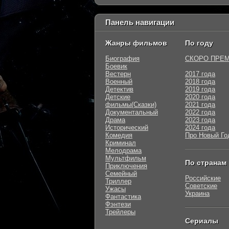
Панель навигации
Жанры фильмов
По году
Биография
СКОРО ПРЕ
Боевик
Вестерн
2017 года
Военный
2018 года
Детектив
2019 года
Детские
2020 года
фильмы(Сказки)
2021 года
Документальный
2022 года
Драма
2023 года
Исторический
2024 года
Комедия
Про Новый Го
Криминал
Мелодрама
Мультфильм
По странам
Приключения
Семейный
Российские
Триллер
Советские
Ужасы
Украина
Фантастика
Фэнтези
Трейлеры
Сериалы