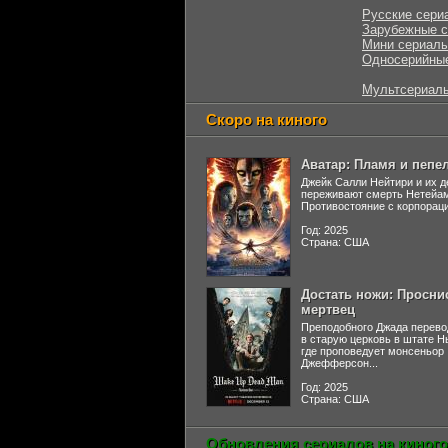
Русские сери
Зарубежные 
Мини сериал
Односерийны
Мультсериал
Скоро на киного
Аватар: Пламя и пепе
Джейк Салли Нейтири и их д
переживают смерть Нетейа
Противостояние с корпораци
Год: 2025
Страна: США
Достать ножи: Просни
мертвец
Преподобного Джада перево
в старую церковь в штате 
где проповедует монсеньор
Джефферсон...
Год: 2025
Страна: США
Обновления сериалов на киного