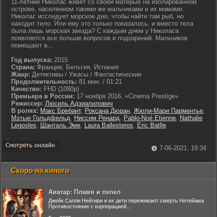
11-летний Николас живет со своей матерью на изолированном
острове, населенном такими же мальчиками и их мамами.
Николас исследует морское дно, чтобы найти там рыб, но
находит тело. Или ему это только показалось, и вместо тела
была лишь морская звезда? С каждым днем у Николаса
появляется все больше вопросов и подозрений. Мальчиков
помещают в...
Год выпуска:
2015
Страна:
Франция, Бельгия, Испания
Жанр:
Детективы / Ужасы / Фантастические
Продолжительность:
81 мин. / 01:21
Качество:
FHD (1080p)
Премьера в России:
17 ноября 2016, «Cinema Prestige»
Режиссер:
Люсиль Адзиалилович
В ролях:
Макс Бребант
,
Роксана Дюран
,
Жюли-Мари Парментье
,
Мэтью Гольдфельд
,
Ниссим Ренард
,
Pablo-Noé Etienne
,
Nathalie
Legosles
,
Шанталь Эме
,
Laura Ballesteros
,
Eric Batlle
7-06-2021, 19:34
Скоро на киного
Аватар: Пламя и пепел
Джейк Салли Нейтири и их дети переживают смерть Нетейама
Противостояние с корпорацией...