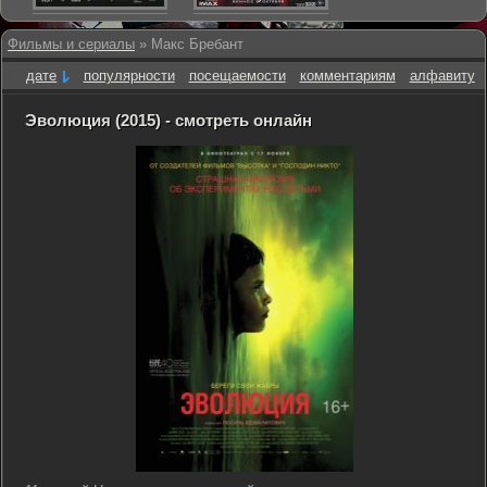
Фильмы и сериалы
» Макс Бребант
дате
популярности
посещаемости
комментариям
алфавиту
Эволюция (2015) - смотреть онлайн