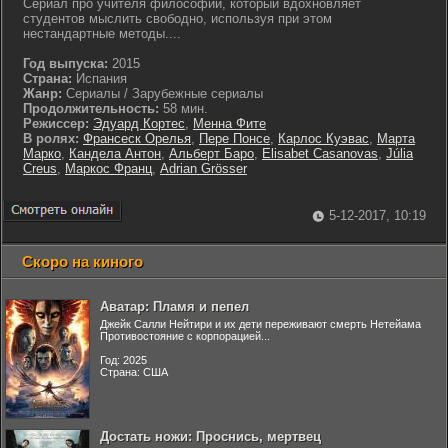
Сериал про учителя философии, который вдохновляет
студентов мыслить свободно, используя при этом
нестандартные методы....
Год выпуска:
2015
Страна:
Испания
Жанр:
Сериалы / Зарубежные сериалы
Продолжительность:
58 мин.
Режиссер:
Эдуард Кортес
,
Менна Фите
В ролях:
Франсеск Орелья
,
Пере Понсе
,
Карлос Куэвас
,
Марта
Марко
,
Кандела Антон
,
Альберт Баро
,
Elisabet Casanovas
,
Júlia
Creus
,
Маркос Франц
,
Adrian Grösser
5-12-2017, 10:19
Скоро на киного
Аватар: Пламя и пепел
Джейк Салли Нейтири и их дети переживают смерть Нетейама
Противостояние с корпорацией...
Год: 2025
Страна: США
Достать ножи: Проснись, мертвец