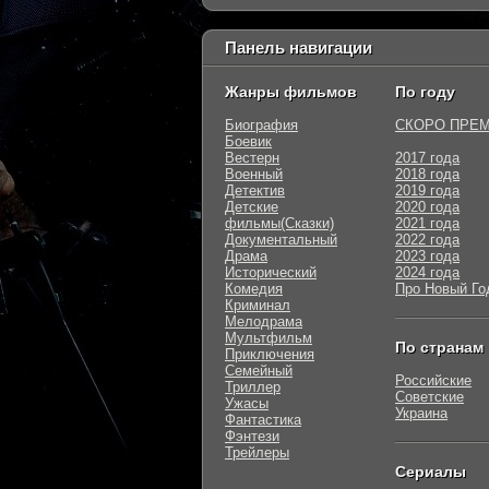
Панель навигации
Жанры фильмов
По году
Биография
СКОРО ПРЕ
Боевик
Вестерн
2017 года
Военный
2018 года
Детектив
2019 года
Детские
2020 года
фильмы(Сказки)
2021 года
Документальный
2022 года
Драма
2023 года
Исторический
2024 года
Комедия
Про Новый Го
Криминал
Мелодрама
Мультфильм
По странам
Приключения
Семейный
Российские
Триллер
Советские
Ужасы
Украина
Фантастика
Фэнтези
Трейлеры
Сериалы