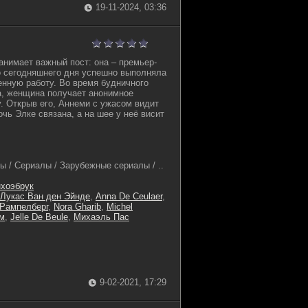
19-11-2024, 03:36
нимает важный пост: она – премьер-
о сегодняшнего дня успешно выполняла
енную работу. Во время будничного
а, женщина получает анонимное
. Открыв его, Аннеми с ужасом видит
очь Элке связана, а на шее у неё висит
ы / Сериалы / Зарубежные сериалы / ..
хоэбрук
Лукас Ван ден Эйнде
,
Anna De Ceulaer
,
 Рампелберг
,
Nora Gharib
,
Michel
м
,
Jelle De Beule
,
Михаэль Пас
9-02-2021, 17:29