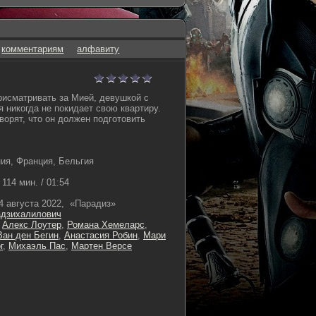
комментариям
алфавиту
исматривать за Мией, девушкой с
 никогда не покидает свою квартиру.
орят, что он должен подготовить
ия, Франция, Бельгия
114 мин. / 01:54
4 августа 2022, «Парадиз»
дзихалилович
,
Алекс Лоутер
,
Романа Хемеларс
,
Ван ден Бегин
,
Анастасия Робин
,
Мари
г
,
Михаэль Пас
,
Мартен Версе