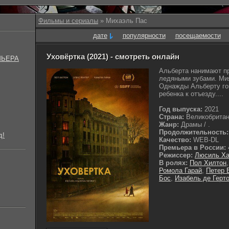
Фильмы и сериалы
» Михаэль Пас
дате
популярности
посещаемости
Уховёртка (2021) - смотреть онлайн
МЬЕРА
Альберта нанимают пр
ледяными зубами. Мия
Однажды Альберту гов
ребенка к отъезду....
Год выпуска:
2021
Страна:
Великобритан
Жанр:
Драмы / .
Продолжительность:
д!
Качество:
WEB-DL
Премьера в России:
Режиссер:
Люсиль Ха
В ролях:
Пол Хилтон
Ромола Гарай
,
Петер 
Бос
,
Изабель де Герто