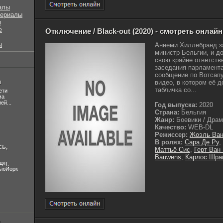
алы
сериалы
ы
е
Отключение / Black-out (2020) - смотреть онлайн
ы
Аннеми Хиллебранд за
министр Бельгии, и д
свою крайне ответств
заседания парламент
сообщение по Вотсапу
л
видео, в котором её д
табличка со...
ети
ма
ей...
Год выпуска:
2020
Страна:
Бельгия
Жанр:
Боевики / Драм
Качество:
WEB-DL
Режиссер:
Жоэль Ван
В ролях:
Сара Де Ру
,
сь,
Маттьё Сис
,
Герт Ван
Bauwens
,
Карлос Шра
дят
НьюЙорк