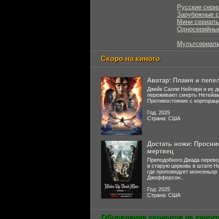
Русские сери
Зарубежные 
Мини сериал
Односерийны
Мультсериал
Скоро на киного
Аватар: Пламя и пепе
Джейк Салли Нейтири и их д
переживают смерть Нетейа
Противостояние с корпораци
Год: 2025
Страна: США
Достать ножи: Просни
мертвец
Преподобного Джада перево
в старую церковь в штате 
где проповедует монсеньор
Джефферсон...
Год: 2025
Страна: США
Обновления сериалов на киного