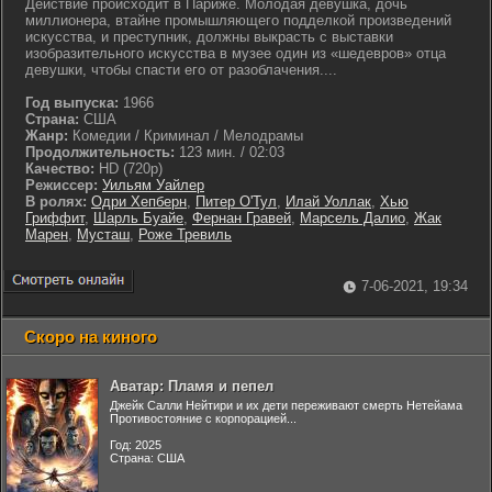
Действие происходит в Париже. Молодая девушка, дочь
миллионера, втайне промышляющего подделкой произведений
искусства, и преступник, должны выкрасть с выставки
изобразительного искусства в музее один из «шедевров» отца
девушки, чтобы спасти его от разоблачения....
Год выпуска:
1966
Страна:
США
Жанр:
Комедии / Криминал / Мелодрамы
Продолжительность:
123 мин. / 02:03
Качество:
HD (720p)
Режиссер:
Уильям Уайлер
В ролях:
Одри Хепберн
,
Питер О'Тул
,
Илай Уоллак
,
Хью
Гриффит
,
Шарль Буайе
,
Фернан Гравей
,
Марсель Далио
,
Жак
Марен
,
Мусташ
,
Роже Тревиль
7-06-2021, 19:34
Скоро на киного
Аватар: Пламя и пепел
Джейк Салли Нейтири и их дети переживают смерть Нетейама
Противостояние с корпорацией...
Год: 2025
Страна: США