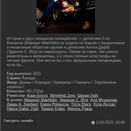
История о двух женщинах-полицейских — детективе Сэм
Вазовски (Мередит МакНейл) из отдела по борьбе с бандитизмом
и незаконным оборотом оружия и детективе Келли Дафф
(Эдриэнн С. Мур) из наркоотдела. Обеим за сорок, обе умелы,
решительны и амбициозны, и у обеих полные катастрофы на
личном фронте. Они могли бы стать прекрасными напарницами,
если бы...
Год выпуска:
2021
Страна:
Канада
Жанр:
Драмы / Комедии / Криминал / Сериалы / Зарубежные
сериалы / ..
Качество:
HD (720p)
Режиссер:
Кори Боулз
,
Winnifred Jong
,
Шерри Уайт
В ролях:
Мередит МакНейл
,
Эдриэнн С. Мур
,
Али Мукаддам
,
Дарен А. Херберт
,
Карен Робинсон
,
Tricia Black
,
Кэти Дуглас
,
Перси Хайнс Уайт
,
Тревор Хэйес
,
Мигель Ривас
2-03-2023, 19:49