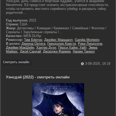
Уэнсдэй, дочь Гомеса и Мортиши Аддамс, учится в академии
Nevermore. Ей предстоит освоить экстрасенсорные способности,
чтобы остановить местного серийного убийцу и раскрыть тайну
родителей....
Год выпуска:
2022
Страна:
США
Жанр:
Детективы / Комедии / Криминал / Семейные / Фэнтези /
Сериалы / Зарубежные сериалы / ..
Качество:
WEB-DLRip
Режиссер:
Тим Бёртон
,
Джеймс Маршалл
,
Gandja Monteiro
В ролях:
Дженна Ортега
,
Гвендолин Кристи
,
Рики Линдхоум
,
Джейми МакШейн
,
Хантер Дуэн
,
Перси Хайнс Уайт
,
Эмма
Майерс
,
Джой Сандай
,
Джорджи Фармер
,
Наоми Танкел
3-09-2025, 18:19
Уэнсдэй (2022) - смотреть онлайн