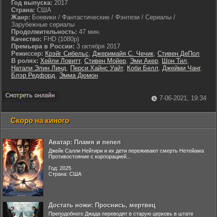
Год выпуска:
2017
Страна:
США
Жанр:
Боевики / Фантастические / Фэнтези / Сериалы /
Зарубежные сериалы
Продолжительность:
47 мин.
Качество:
FHD (1080p)
Премьера в России:
3 октября 2017
Режиссер:
Крэйг Сибельс
,
Джеримайя С. Чечик
,
Стивен ДеПол
В ролях:
Хейли Ловитт
,
Стивен Мойер
,
Эми Акер
,
Шон Тил
,
Натали Элин Линд
,
Перси Хайнс Уайт
,
Коби Белл
,
Джейми Чанг
,
Блэр Редфорд
,
Эмма Дюмон
7-06-2021, 19:34
Скоро на киного
Аватар: Пламя и пепел
Джейк Салли Нейтири и их дети переживают смерть Нетейама
Противостояние с корпорацией...
Год: 2025
Страна: США
Достать ножи: Проснись, мертвец
Преподобного Джада переводят в старую церковь в штате