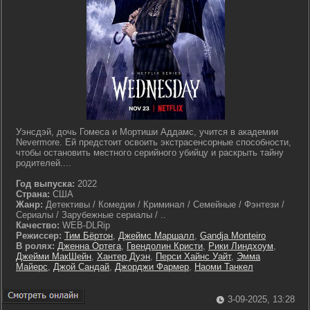
Уэнсдэй, дочь Гомеса и Мортиши Аддамс, учится в академии
Nevermore. Ей предстоит освоить экстрасенсорные способности,
чтобы остановить местного серийного убийцу и раскрыть тайну
родителей....
Год выпуска:
2022
Страна:
США
Жанр:
Детективы / Комедии / Криминал / Семейные / Фэнтези /
Сериалы / Зарубежные сериалы / ..
Качество:
WEB-DLRip
Режиссер:
Тим Бёртон
,
Джеймс Маршалл
,
Gandja Monteiro
В ролях:
Дженна Ортега
,
Гвендолин Кристи
,
Рики Линдхоум
,
Джейми МакШейн
,
Хантер Дуэн
,
Перси Хайнс Уайт
,
Эмма
Майерс
,
Джой Сандай
,
Джорджи Фармер
,
Наоми Танкел
3-09-2025, 13:28