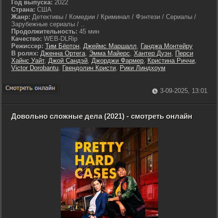
Год выпуска:
2022
Страна:
США
Жанр:
Детективы / Комедии / Криминал / Фэнтези / Сериалы /
Зарубежные сериалы / ..
Продолжительность:
45 мин
Качество:
WEB-DLRip
Режиссер:
Тим Бёртон
,
Джеймс Маршалл
,
Ганджа Монтейру
В ролях:
Дженна Ортега
,
Эмма Майерс
,
Хантер Дуэн
,
Перси
Хайнс Уайт
,
Джой Сандэй
,
Джорджи Фармер
,
Кристина Риччи
,
Victor Dorobantu
,
Гвендолин Кристи
,
Рики Линдхоум
3-09-2025, 13:01
Довольно сложные дела (2021) - смотреть онлайн