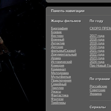
Панель навигации
Жанры фильмов
По году
Биография
СКОРО ПРЕ
Боевик
Вестерн
2017 года
Военный
2018 года
Детектив
2019 года
Детские
2020 года
фильмы(Сказки)
2021 года
Документальный
2022 года
Драма
2023 года
Исторический
2024 года
Комедия
Про Новый Го
Криминал
Мелодрама
Мультфильм
По странам
Приключения
Семейный
Российские
Триллер
Советские
Ужасы
Украина
Фантастика
Фэнтези
Трейлеры
Сериалы