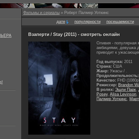
Фильмы и сериалы
» Роберт Палмер Уоткинс
дате
популярности
посещаемости
Взаперти / Stay (2011) - смотреть онлайн
МЬЕРА
Оливия - популярная
амбициями, девушка 
приводит к ужасающей 
Год выпуска:
2011
Страна:
США
Жанр:
Ужасы / .
Продолжительность:
Качество:
FHD (1080p
д!
Режиссер:
Brandon Wa
В ролях:
Эшли Парк
,
Posey
,
Alisa Levinson
,
Палмер Уоткинс
,
Март