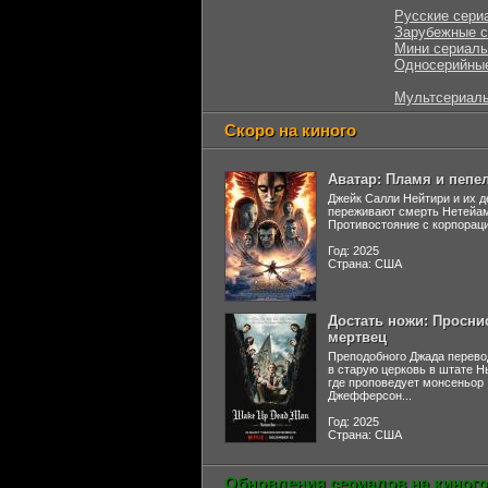
Русские сери
Зарубежные 
Мини сериал
Односерийны
Мультсериал
Скоро на киного
Аватар: Пламя и пепе
Джейк Салли Нейтири и их д
переживают смерть Нетейа
Противостояние с корпораци
Год: 2025
Страна: США
Достать ножи: Просни
мертвец
Преподобного Джада перево
в старую церковь в штате 
где проповедует монсеньор
Джефферсон...
Год: 2025
Страна: США
Обновления сериалов на киного