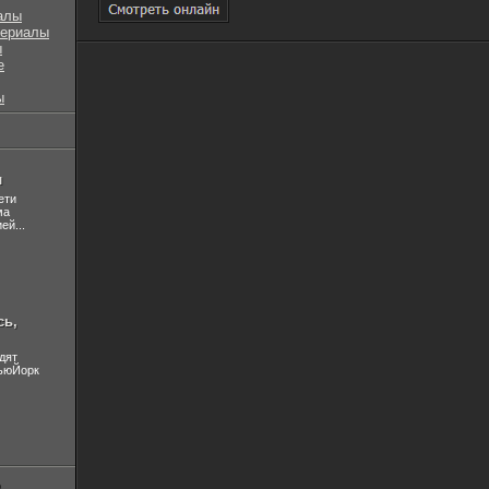
алы
сериалы
ы
е
ы
л
ети
ма
ей...
сь,
дят
НьюЙорк