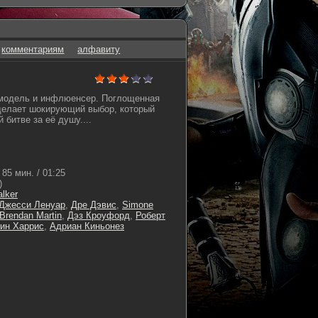
комментариям
алфавиту
 модель и инфлюенсер. Поглощенная
делает шокирующий выбор, который
битве за её душу....
85 мин. / 01:25
)
lker
Джесси Ленуар
,
Дре Дэвис
,
Simone
Brendan Martin
,
Дэз Кроуфорд
,
Роберт
ин Харрис
,
Адриан Киньонез