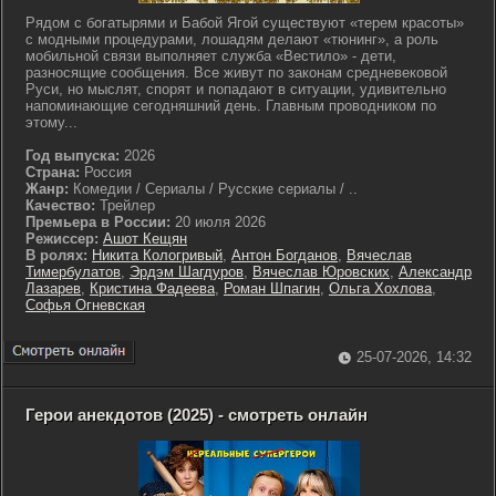
Рядом с богатырями и Бабой Ягой существуют «терем красоты»
с модными процедурами, лошадям делают «тюнинг», а роль
мобильной связи выполняет служба «Вестило» - дети,
разносящие сообщения. Все живут по законам средневековой
Руси, но мыслят, спорят и попадают в ситуации, удивительно
напоминающие сегодняшний день. Главным проводником по
этому...
Год выпуска:
2026
Страна:
Россия
Жанр:
Комедии / Сериалы / Русские сериалы / ..
Качество:
Трейлер
Премьера в России:
20 июля 2026
Режиссер:
Ашот Кещян
В ролях:
Никита Кологривый
,
Антон Богданов
,
Вячеслав
Тимербулатов
,
Эрдэм Шагдуров
,
Вячеслав Юровских
,
Александр
Лазарев
,
Кристина Фадеева
,
Роман Шпагин
,
Ольга Хохлова
,
Софья Огневская
25-07-2026, 14:32
Герои анекдотов (2025) - смотреть онлайн