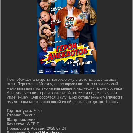
Петя обожает анекдоты, которые ему с детства рассказывал
отец. Переехав в Москву, он обнаруживает, что его любимый
жанр вызывает только непонимание и насмешки. Даже соседка
Аня, увлеченная таро и эзотерикой, смеется над его глупым
увлечением. Они ссорятся и случайно оставленный магический
амулет оживляет персонажей из сборника анекдотов. Теперь...
Год выпуска:
2025
Страна:
Россия
Жанр:
Комедии / .
Качество:
WEB-DL
Премьера в России:
2025-07-24
Режиссер:
Андрей Никифоров