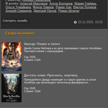
В ролях:
Алексей Маклаков
,
Антон Богданов
,
Мария Горбань
,
Ольга Тумайкина
,
Фёдор Лавров
,
Роман Хан
,
Виктор Логинов
,
Андрей Свиридов
,
Дмитрий Орлов
,
Роман Шпагин
22-11-2025, 10:02
Скоро на киного
Аватар: Пламя и пепел
Джейк Салли Нейтири и их дети переживают смерть Нетейама
Противостояние с корпорацией...
Год: 2025
Страна: США
Достать ножи: Проснись, мертвец
Преподобного Джада переводят в старую церковь в штате
НьюЙорк где проповедует монсеньор Джефферсон...
Год: 2025
Страна: США