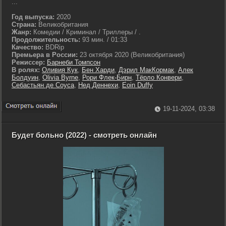
...
Год выпуска:
2020
Страна:
Великобритания
Жанр:
Комедии / Криминал / Триллеры / .
Продолжительность:
93 мин. / 01:33
Качество:
BDRip
Премьера в России:
23 октября 2020 (Великобритания)
Режиссер:
Барнеби Томпсон
В ролях:
Оливия Кук
,
Бен Харди
,
Дэрил МакКормак
,
Алек
Болдуин
,
Olivia Byrne
,
Рори Флек-Бирн
,
Тёрло Конвери
,
Себастьян де Соуса
,
Нед Деннехи
,
Eoin Duffy
19-11-2024, 03:38
Будет больно (2022) - смотреть онлайн