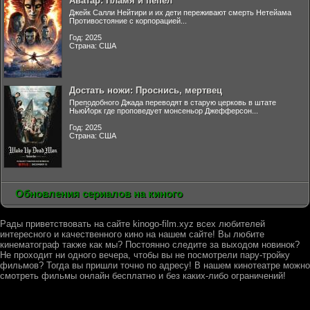
Аватар: Пламя и пепел
Джейк Салли Нейтири и их дети переживают смерть Нетейама
Противостояние с корпорацией...
Год: 2025
Страна: США
Достать ножи: Проснись, мертвец
Преподобного Джада переводят в старую церковь в штате
НьюЙорк где проповедует монсеньор Джефферсон...
Год: 2025
Страна: США
Обновления сериалов на киного
Рады приветствовать на сайте kinogo-film.xyz всех любителей
интересного и качественного кино на нашем сайте! Вы любите
кинематограф также как мы? Постоянно следите за выходом новинок?
Не проходит ни одного вечера, чтобы вы не посмотрели пару-тройку
фильмов? Тогда вы пришли точно по адресу! В нашем кинотеатре можно
смотреть фильмы онлайн бесплатно и без каких-либо ограничений!