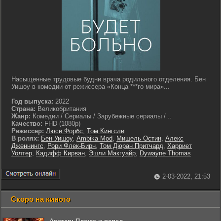
Насыщенные трудовые будни врача родильного отделения. Бен
Уишоу в комедии от режиссера «Конца ***го мира»...
Год выпуска:
2022
Страна:
Великобритания
Жанр:
Комедии / Сериалы / Зарубежные сериалы / ..
Качество:
FHD (1080p)
Режиссер:
Люси Форбс
,
Том Кингсли
В ролях:
Бен Уишоу
,
Ambika Mod
,
Мишель Остин
,
Алекс
Дженнингс
,
Рори Флек-Бирн
,
Том Дюран Притчард
,
Харриет
Уолтер
,
Кадифф Кирван
,
Эшли Макгуайр
,
Dywayne Thomas
2-03-2022, 21:53
Скоро на киного