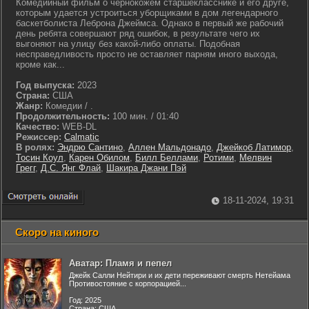
Комедийный фильм о чернокожем старшекласснике и его друге,
которым удается устроиться уборщиками в дом легендарного
баскетболиста Леброна Джеймса. Однако в первый же рабочий
день ребята совершают ряд ошибок, в результате чего их
выгоняют на улицу без какой-либо оплаты. Подобная
несправедливость просто не оставляет парням иного выхода,
кроме как...
Год выпуска:
2023
Страна:
США
Жанр:
Комедии / .
Продолжительность:
100 мин. / 01:40
Качество:
WEB-DL
Режиссер:
Calmatic
В ролях:
Эндрю Сантино
,
Аллен Мальдонадо
,
Джейкоб Латимор
,
Тосин Коул
,
Карен Обилом
,
Билл Беллами
,
Ротими
,
Мелвин
Грегг
,
Д.С. Янг Флай
,
Шакира Джани Пэй
18-11-2024, 19:31
Скоро на киного
Аватар: Пламя и пепел
Джейк Салли Нейтири и их дети переживают смерть Нетейама
Противостояние с корпорацией...
Год: 2025
Страна: США