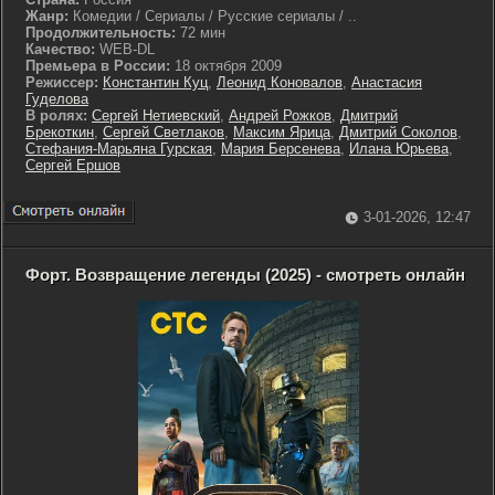
Жанр:
Комедии / Сериалы / Русские сериалы / ..
Продолжительность:
72 мин
Качество:
WEB-DL
Премьера в России:
18 октября 2009
Режиссер:
Константин Куц
,
Леонид Коновалов
,
Анастасия
Гуделова
В ролях:
Сергей Нетиевский
,
Андрей Рожков
,
Дмитрий
Брекоткин
,
Сергей Светлаков
,
Максим Ярица
,
Дмитрий Соколов
,
Стефания-Марьяна Гурская
,
Мария Берсенева
,
Илана Юрьева
,
Сергей Ершов
3-01-2026, 12:47
Форт. Возвращение легенды (2025) - смотреть онлайн