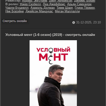
Режиссер:
Андерс Энгстрем
,
Джет Уилкинсон
,
Джеймс Бобин
В ролях:
Уокер Скобелл
,
Леа Джеффрис
,
Арьян Симхадри
,
Чарли Бушнелл
,
Азриэль Дэлман
,
Тимм Шарп
,
Глинн Тёрмен
,
Ник Борэйни
,
Джейсон Манцукас
,
Меган Маллалли
31-12-2025, 23:10
Условный мент (1-6 сезон) (2019) - смотреть онлайн