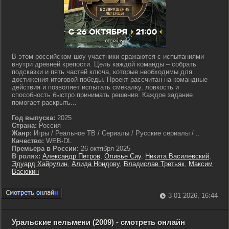
В этом российском шоу участники сражаются с испытаниями
внутри древней крепости. Цель каждой команды – собрать
подсказки и пять частей ключа, которые необходимы для
достижения итоговой победы. Проект рассчитан на командные
действия и позволяет испытать смекалку, ловкость и
способность быстро принимать решения. Каждое задание
помогает раскрыть...
Год выпуска:
2025
Страна:
Россия
Жанр:
Игры / Реальное ТВ / Сериалы / Русские сериалы / ..
Качество:
WEB-DL
Премьера в России:
26 октября 2025
В ролях:
Александр Петров
,
Оливье Сиу
,
Никита Василевский
,
Эдуард Хайрулин
,
Алида Нондову
,
Владислав Третьяк
,
Максим
Васюкин
3-01-2026, 16:44
Уральские пельмени (2009) - смотреть онлайн