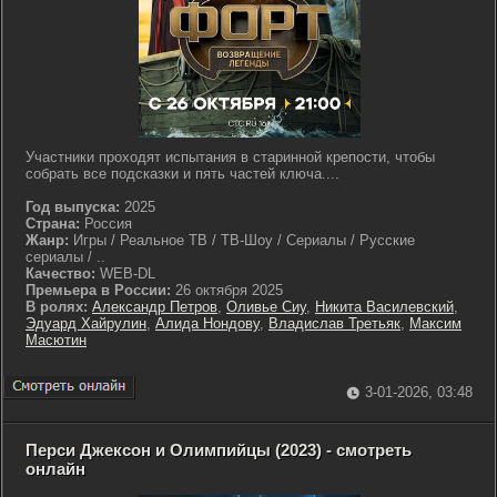
Участники проходят испытания в старинной крепости, чтобы
собрать все подсказки и пять частей ключа....
Год выпуска:
2025
Страна:
Россия
Жанр:
Игры / Реальное ТВ / ТВ-Шоу / Сериалы / Русские
сериалы / ..
Качество:
WEB-DL
Премьера в России:
26 октября 2025
В ролях:
Александр Петров
,
Оливье Сиу
,
Никита Василевский
,
Эдуард Хайрулин
,
Алида Нондову
,
Владислав Третьяк
,
Максим
Масютин
3-01-2026, 03:48
Перси Джексон и Олимпийцы (2023) - смотреть
онлайн