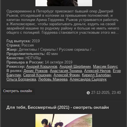
Одновременно в Петербург приезжают бывший опер Дмитрий
Рыжов, отсидевший в колонии за превышение полномочий, и
капитан полиции Арина Гордеева. Рыжов устраивается работать
в Жилкомсервис, чтобы зарабатывать деньги, ездить на своей
аварийной машине по родному району и больше не иметь ничего
общего с полицией. Гордеева становится участковым этого же...
Год выпуска:
2019
Страна:
Россия
Жанр:
Детективы / Сериалы / Русские сериалы / ..
Продолжительность:
40 мин
Качество:
HDTVRip
Премьера в России:
14 октября 2019
Режиссер:
Андрей Коршунов
,
Андрей Щербинин
,
Максим Бриус
В ролях:
Денис Рожков
,
Анастасия Тюнина
,
Алексей Нилов
,
Егор
Бакулин
,
Сергей Кошонин
,
Алексей Фокин
,
Кирилл Балобан
,
Ольга Богданова
,
Любовь Макеева
,
Александра Сыдорук
27-12-2025, 23:40
Для тебя, Бессмертный (2021) - смотреть онлайн