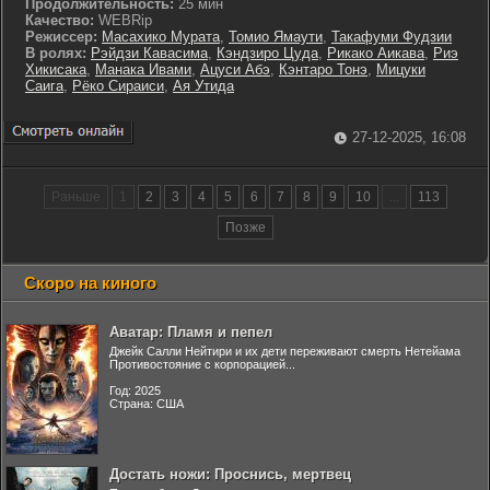
Продолжительность:
25 мин
Качество:
WEBRip
Режиссер:
Масахико Мурата
,
Томио Ямаути
,
Такафуми Фудзии
В ролях:
Рэйдзи Кавасима
,
Кэндзиро Цуда
,
Рикако Аикава
,
Риэ
Хикисака
,
Манака Ивами
,
Ацуси Абэ
,
Кэнтаро Тонэ
,
Мицуки
Саига
,
Рёко Сираиси
,
Ая Утида
27-12-2025, 16:08
Раньше
1
2
3
4
5
6
7
8
9
10
...
113
Позже
Скоро на киного
Аватар: Пламя и пепел
Джейк Салли Нейтири и их дети переживают смерть Нетейама
Противостояние с корпорацией...
Год: 2025
Страна: США
Достать ножи: Проснись, мертвец