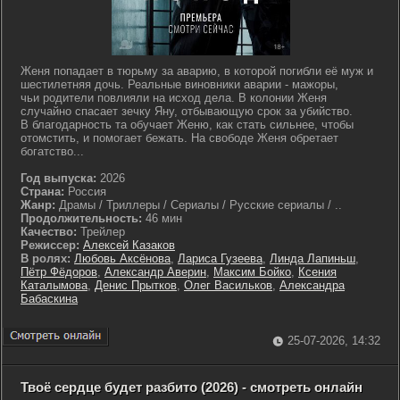
Женя попадает в тюрьму за аварию, в которой погибли её муж и
шестилетняя дочь. Реальные виновники аварии - мажоры,
чьи родители повлияли на исход дела. В колонии Женя
случайно спасает зечку Яну, отбывающую срок за убийство.
В благодарность та обучает Женю, как стать сильнее, чтобы
отомстить, и помогает бежать. На свободе Женя обретает
богатство...
Год выпуска:
2026
Страна:
Россия
Жанр:
Драмы / Триллеры / Сериалы / Русские сериалы / ..
Продолжительность:
46 мин
Качество:
Трейлер
Режиссер:
Алексей Казаков
В ролях:
Любовь Аксёнова
,
Лариса Гузеева
,
Линда Лапиньш
,
Пётр Фёдоров
,
Александр Аверин
,
Максим Бойко
,
Ксения
Каталымова
,
Денис Прытков
,
Олег Васильков
,
Александра
Бабаскина
25-07-2026, 14:32
Твоё сердце будет разбито (2026) - смотреть онлайн