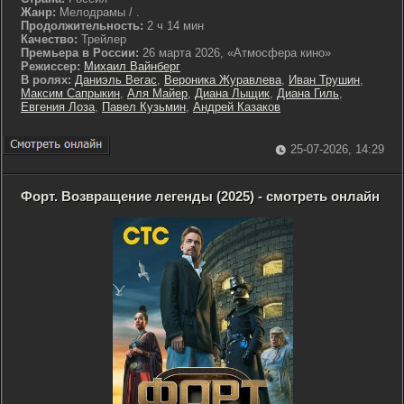
Жанр:
Мелодрамы / .
Продолжительность:
2 ч 14 мин
Качество:
Трейлер
Премьера в России:
26 марта 2026, «Атмосфера кино»
Режиссер:
Михаил Вайнберг
В ролях:
Даниэль Вегас
,
Вероника Журавлева
,
Иван Трушин
,
Максим Сапрыкин
,
Аля Майер
,
Диана Лыщик
,
Диана Гиль
,
Евгения Лоза
,
Павел Кузьмин
,
Андрей Казаков
25-07-2026, 14:29
Форт. Возвращение легенды (2025) - смотреть онлайн