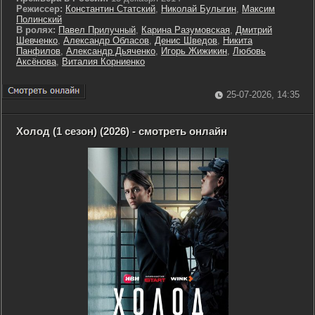
Режиссер:
Константин Статский
,
Николай Булыгин
,
Максим
Полинский
В ролях:
Павел Прилучный
,
Карина Разумовская
,
Дмитрий
Шевченко
,
Александр Обласов
,
Денис Шведов
,
Никита
Панфилов
,
Александр Дьяченко
,
Игорь Жижикин
,
Любовь
Аксёнова
,
Виталия Корниенко
25-07-2026, 14:35
Холод (1 сезон) (2026) - смотреть онлайн