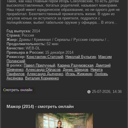
Таких, как наш главный герой Игорь Соколовский, то есть детей
высокопоставленных, богатых родителей, называют мажорами.
Наш герой имеет юридическое образование, но ни одного дня не
проработал. Безответственный прожигатель жизни. В один из
загулов ночью он вступился за приятеля, подрался с
полицейскими, выбил табельное оружие у офицера... В итоге...
Год выпуска:
2014
Страна:
Россия
Жанр:
Драмы / Криминал / Сериалы / Русские сериалы / ..
Продолжительность:
52 мин
Качество:
WEB-DL
Премьера в России:
15 декабря 2014
Режиссер:
Константин Статский
,
Николай Булыгин
,
Максим
Полинский
В ролях:
Павел Прилучный
,
Карина Разумовская
,
Дмитрий
Шевченко
,
Александр Обласов
,
Денис Шведов
,
Никита
Панфилов
,
Александр Дьяченко
,
Игорь Жижикин
,
Любовь
Аксёнова
,
Виталия Корниенко
25-07-2026, 14:36
Мажор (2014) - смотреть онлайн