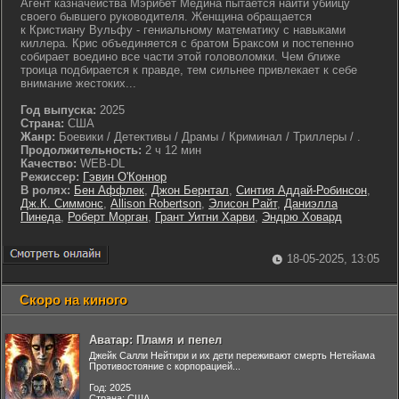
Агент казначейства Мэрибет Медина пытается найти убийцу
своего бывшего руководителя. Женщина обращается
к Кристиану Вульфу - гениальному математику с навыками
киллера. Крис объединяется с братом Браксом и постепенно
собирает воедино все части этой головоломки. Чем ближе
троица подбирается к правде, тем сильнее привлекает к себе
внимание жестоких...
Год выпуска:
2025
Страна:
США
Жанр:
Боевики / Детективы / Драмы / Криминал / Триллеры / .
Продолжительность:
2 ч 12 мин
Качество:
WEB-DL
Режиссер:
Гэвин О'Коннор
В ролях:
Бен Аффлек
,
Джон Бернтал
,
Синтия Аддай-Робинсон
,
Дж.К. Симмонс
,
Allison Robertson
,
Элисон Райт
,
Даниэлла
Пинеда
,
Роберт Морган
,
Грант Уитни Харви
,
Эндрю Ховард
18-05-2025, 13:05
Скоро на киного
Аватар: Пламя и пепел
Джейк Салли Нейтири и их дети переживают смерть Нетейама
Противостояние с корпорацией...
Год: 2025
Страна: США