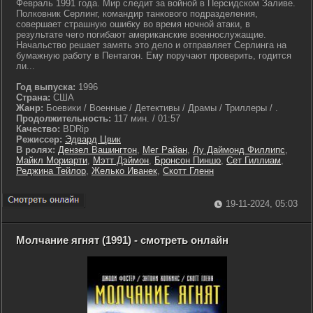
Февраль 1991 года. Мир следит за войной в Персидском Заливе.
Полковник Серлинг, командир танкового подразделения,
совершает страшную ошибку во время ночной атаки, в
результате чего погибают американские военнослужащие.
Начальство решает замять это дело и отправляет Серлинга на
бумажную работу в Пентагон. Ему поручают проверить, годится
ли...
Год выпуска:
1996
Страна:
США
Жанр:
Боевики / Военные / Детективы / Драмы / Триллеры / .
Продолжительность:
117 мин. / 01:57
Качество:
BDRip
Режиссер:
Эдвард Цвик
В ролях:
Дензел Вашингтон
,
Мег Райан
,
Лу Даймонд Филлипс
,
Майкл Мориарти
,
Мэтт Дэймон
,
Бронсон Пиншо
,
Сет Гиллиам
,
Реджина Тейлор
,
Желько Иванек
,
Скотт Гленн
19-11-2024, 05:03
Молчание ягнят (1991) - смотреть онлайн