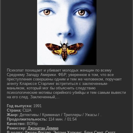
Психопат похищает и убивает молодых женщин по всему
Среднему Западу Америки. ФБР, уверенное в том, что все
преступления совершены одним и тем же человеком, поручает
агенту Клариссе Старлинг встретиться с заключенным-
маньяком, который мог бы объяснить следствию
психологические мотивы серийного убийцы и тем самым вывести
на его след. Заключенный,...
Год выпуска:
1991
Страна:
США
Жанр:
Детективы / Криминал / Триллеры / Ужасы / .
Продолжительность:
114 мин. / 01:54
Качество:
BDRip
Режиссер:
Джонатан Демме
В ролях:
Джоди Фостер
,
Энтони Хопкинс
,
Брук Смит
,
Скотт