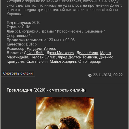
История о жеребце по кличке Секретариат, который в 1973 году
смог сделать то, что никому не удавалось на протяжении 25 лет:
выиграть подряд три престижнейших скачки из серии «Тройная
Корона»....
Год выпуска:
2010
Страна:
США
Жанр:
Биография / Драмы / Исторические / Семейные /
Спортивные / .
Продолжительность:
123 мин. / 02:03
Качество:
BDRip
Режиссер:
Рэндалл Уоллес
В ролях:
Дайан Лэйн
,
Джон Малкович
,
Дилан Уолш
,
Марго
Мартиндейл
,
Нелсан Эллис
,
Фред Долтон Томпсон
,
Джеймс
Кромуэлл
,
Скотт Гленн
,
Майкл Хардинг
,
Отто Торварт
22-11-2024, 09:22
Гренландия (2020) - смотреть онлайн