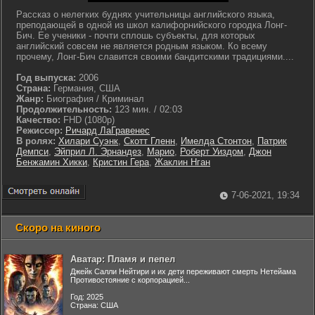
Рассказ о нелегких буднях учительницы английского языка,
преподающей в одной из школ калифорнийского городка Лонг-
Бич. Ее ученики - почти сплошь субъекты, для которых
английский совсем не является родным языком. Ко всему
прочему, Лонг-Бич славится своими бандитскими традициями....
Год выпуска:
2006
Страна:
Германия, США
Жанр:
Биография / Криминал
Продолжительность:
123 мин. / 02:03
Качество:
FHD (1080p)
Режиссер:
Ричард ЛаГравенес
В ролях:
Хилари Суэнк
,
Скотт Гленн
,
Имелда Стонтон
,
Патрик
Демпси
,
Эйприл Л. Эрнандез
,
Марио
,
Роберт Уиздом
,
Джон
Бенжамин Хикки
,
Кристин Гера
,
Жаклин Нган
7-06-2021, 19:34
Скоро на киного
Аватар: Пламя и пепел
Джейк Салли Нейтири и их дети переживают смерть Нетейама
Противостояние с корпорацией...
Год: 2025
Страна: США