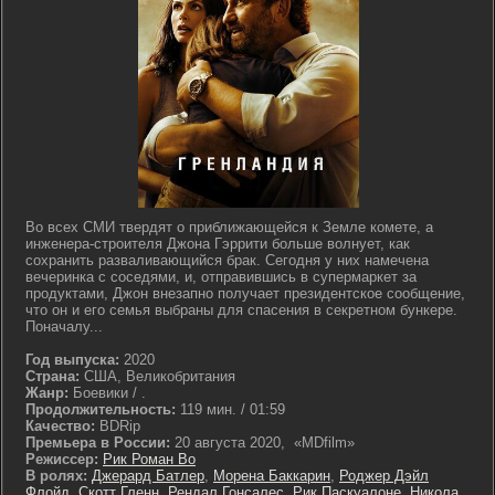
Во всех СМИ твердят о приближающейся к Земле комете, а
инженера-строителя Джона Гэррити больше волнует, как
сохранить разваливающийся брак. Сегодня у них намечена
вечеринка с соседями, и, отправившись в супермаркет за
продуктами, Джон внезапно получает президентское сообщение,
что он и его семья выбраны для спасения в секретном бункере.
Поначалу...
Год выпуска:
2020
Страна:
США, Великобритания
Жанр:
Боевики / .
Продолжительность:
119 мин. / 01:59
Качество:
BDRip
Премьера в России:
20 августа 2020, «MDfilm»
Режиссер:
Рик Роман Во
В ролях:
Джерард Батлер
,
Морена Баккарин
,
Роджер Дэйл
Флойд
,
Скотт Гленн
,
Рендал Гонсалес
,
Рик Паскуалоне
,
Никола