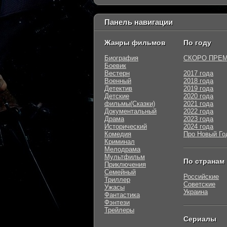
Панель навигации
Жанры фильмов
По году
Биография
СКОРО ПРЕ
Боевик
Вестерн
2017 года
Военный
2018 года
Детектив
2019 года
Детские
2020 года
фильмы(Сказки)
2021 года
Документальный
2022 года
Драма
2023 года
Исторический
2024 года
Комедия
Про Новый Го
Криминал
Мелодрама
Мультфильм
По странам
Приключения
Семейный
Российские
Триллер
Советские
Ужасы
Украина
Фантастика
Фэнтези
Трейлеры
Сериалы