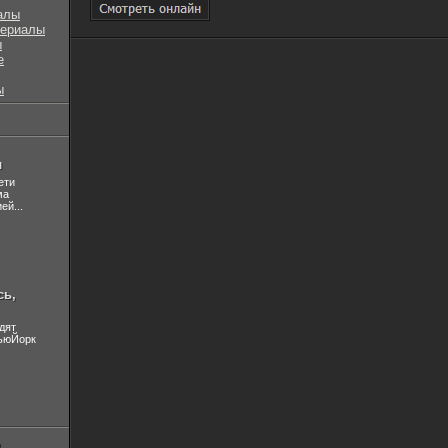
алы
сериалы
ы
е
ы
л
ети
ма
ей...
сь,
дят
НьюЙорк