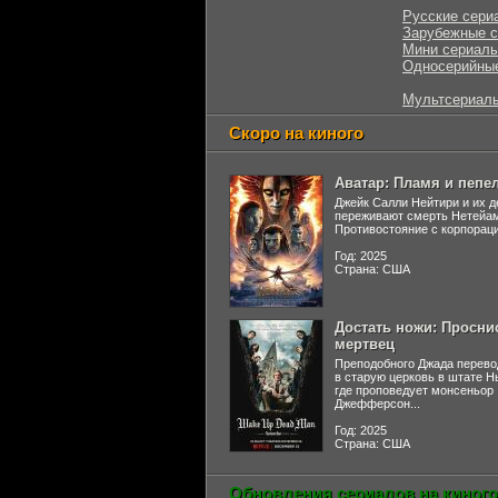
Русские сери
Зарубежные 
Мини сериал
Односерийны
Мультсериал
Скоро на киного
Аватар: Пламя и пепе
Джейк Салли Нейтири и их д
переживают смерть Нетейа
Противостояние с корпораци
Год: 2025
Страна: США
Достать ножи: Просни
мертвец
Преподобного Джада перево
в старую церковь в штате 
где проповедует монсеньор
Джефферсон...
Год: 2025
Страна: США
Обновления сериалов на киного