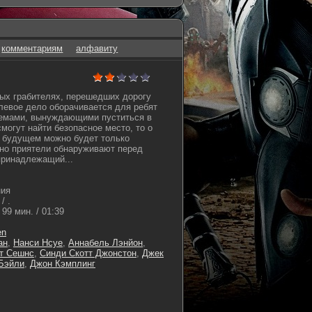
комментариям
алфавиту
ых грабителях, перешедших дорогу
левое дело оборачивается для ребят
емами, вынуждающими пуститься в
смогут найти безопасное место, то о
м будущем можно будет только
но приятели обнаруживают перед
принадлежащий...
ния
/ .
99 мин. / 01:39
en
ан
,
Нанси Нсуе
,
Аннабель Лэнйон
,
т Сешнс
,
Синди Скотт Джонстон
,
Джек
Бэйли
,
Джон Кэмплинг