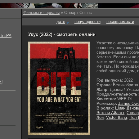
Фильмы и сериалы
» Стюарт Сешнс
дате
популярности
посещаемости
Укус (2022) - смотреть онлайн
МЬЕРА
Ужастик о незадачлив
опасному человеку. П
серьезнейшими пробл
бегство. Если они не 
каком-либо спокойно
мечтать. Но неожидан
собой одинокий дом, 
Год выпуска:
2022
д!
Страна:
Великобрита
Жанр:
Драмы / Ужасы 
Продолжительность:
Качество:
WEB-DL
Режиссер:
James Ow
В ролях:
Шиан Дэнов
Энтони Айлотт
,
Стюар
Лой
,
Victor Itang
,
Пол 