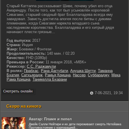
Старый Каттаппа рассказывает Шиве, почему убил его отца
Амарендру. После того, как тот был усыновлён королевой
Сивагами, старший сводный брат Бхаллаладева всегда ему
завидовал. Зависть достигла апогея после битвы с дикими
племенами, когда Сивагами нарекла младшего сына
наследником королевства. Бхаллаладева и его хитрый дядя
начинают плести грязные...
Год выпуска:
2017
Страна:
Индия
Жанр:
Боевики / Фэнтези
Продолжительность:
140 мин. / 02:20
Качество:
FHD (1080p)
Премьера в России:
11 января 2018, «МВК»
Режиссер:
С.С. Раджамули
В ролях:
Прабхас
,
Рана Даггубати
,
Анушка Шетти
,
Таманна
Бхатия
,
Сатхьярадж
,
Рамья Кришна
,
Нассер
,
Суббараджу
,
Мека
Рама Кришна
,
Таникелла Бхарани
7-06-2021, 19:34
Скоро на киного
Аватар: Пламя и пепел
Джейк Салли Нейтири и их дети переживают смерть Нетейама
Противостояние с корпорацией...