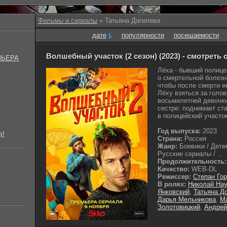
Фильмы и сериалы
» Татьяна Догилева
дате
популярности
посещаемости
Волшебный участок (2 сезон) (2023) - смотреть
МЬЕРА
Лёха - бывший полицей
о смертельной болезни
чтобы после смерти ее
Лёху взяться за голов
восьмилетней девочки
сестре: поднимает ст
в полицейский участок.
Год выпуска:
2023
д!
Страна:
Россия
Жанр:
Боевики / Детек
Русские сериалы / ..
Продолжительность:
Качество:
WEB-DL
Режиссер:
Степан Го
В ролях:
Николай На
Янковский
,
Татьяна Д
Дарья Мельникова
,
М
Золотовицкий
,
Андрей