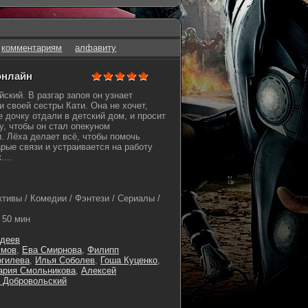
комментариям
алфавиту
 онлайн
ский. В разгар запоя он узнает
 своей сестры Кати. Она не хочет,
 дочку отдали в детский дом, и просит
у, чтобы он стал опекуном
. Лёха делает всё, чтобы помочь
арые связи и устраивается на работу
...
тивы / Комедии / Фэнтези / Сериалы /
50 мин
рдеев
умов
,
Ева Смирнова
,
Филипп
огилева
,
Илья Соболев
,
Гоша Куценко
,
ария Смольникова
,
Алексей
 Добровольский