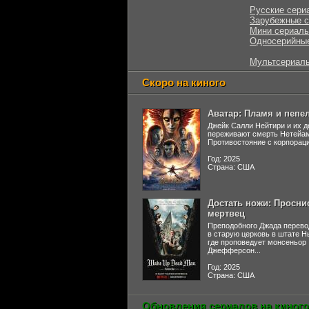
Русские сери
Зарубежные 
Мини сериал
Односерийны
Мультсериал
Скоро на киного
Аватар: Пламя и пепе
Джейк Салли Нейтири и их д
переживают смерть Нетейа
Противостояние с корпораци
Год: 2025
Страна: США
Достать ножи: Просни
мертвец
Преподобного Джада перево
в старую церковь в штате 
где проповедует монсеньор
Джефферсон...
Год: 2025
Страна: США
Обновления сериалов на киного