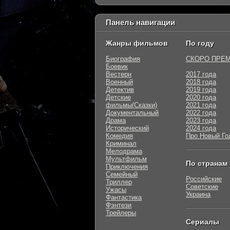
Панель навигации
Жанры фильмов
По году
Биография
СКОРО ПРЕ
Боевик
Вестерн
2017 года
Военный
2018 года
Детектив
2019 года
Детские
2020 года
фильмы(Сказки)
2021 года
Документальный
2022 года
Драма
2023 года
Исторический
2024 года
Комедия
Про Новый Го
Криминал
Мелодрама
Мультфильм
По странам
Приключения
Семейный
Российские
Триллер
Советские
Ужасы
Украина
Фантастика
Фэнтези
Трейлеры
Сериалы