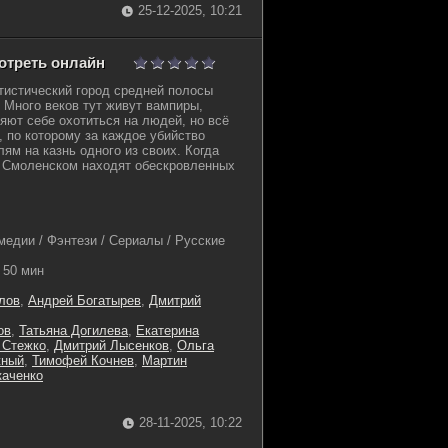
25-12-2025, 10:21
мотреть онлайн
тистический город средней полосы
. Много веков тут живут вампиры,
ляют себе охотиться на людей, но всё
, по которому за каждое убийство
ям на казнь одного из своих. Когда
д Смоленском находят обескровленных
медии / Фэнтези / Сериалы / Русские
50 мин
лов
,
Андрей Богатырев
,
Дмитрий
ов
,
Татьяна Догилева
,
Екатерина
 Стежко
,
Дмитрий Лысенков
,
Ольга
жный
,
Тимофей Кочнев
,
Мартин
каченко
28-11-2025, 10:22