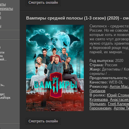
алы
сериалы
ы
е
Вампиры средней полосы (1-3 сезон) (2020) - с
ы
Смоленск - среднеста
России. Но не совсем
которые хоть и позво
же свято чтут договор
нужно отдать хранител
л
в березовой роще по
парней, их мирная...
ети
ма
ей...
Год выпуска:
2020
Страна:
Россия
Жанр:
Детективы / Ко
сериалы / ..
Продолжительность:
Качество:
WEB-DL
сь,
Режиссер:
Антон Мас
Грибанов
дят
В ролях:
Юрий Стоян
НьюЙорк
Кузнецова
,
Анастасия
Медынич
,
Глеб Калю
Герохинович
,
Артём Т