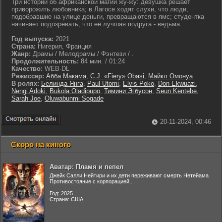
Три истории об африканской магии жу-жу: девушка решает
приворожить любовника; в Лагосе ходят слухи, что люди,
подобравшие на улице деньги, превращаются в ямс; студентка
начинает подозревать, что её лучшая подруга - ведьма....
Год выпуска:
2021
Страна:
Нигерия, Франция
Жанр:
Драмы / Мелодрамы / Фэнтези / .
Продолжительность:
84 мин. / 01:24
Качество:
WEB-DL
Режиссер:
Абба Макама
,
C.J. «Fiery» Obasi
,
Майкл Омонуа
В ролях:
Белинда Янга
,
Paul Utomi
,
Elvis Poko
,
Don Ekwuazi
,
Nengi Adoki
,
Bukola Oladipupo
,
Тимини Эгбусон
,
Seun Kentebe
,
Sarah Joe
,
Oluwabunmi Sogade
20-11-2024, 00:46
Скоро на киного
Аватар: Пламя и пепел
Джейк Салли Нейтири и их дети переживают смерть Нетейама
Противостояние с корпорацией...
Год: 2025
Страна: США