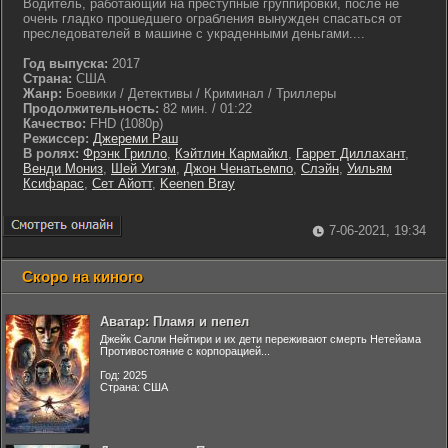
Водитель, работающий на преступные группировки, после не
очень гладко прошедшего ограбления вынужден спасаться от
преследователей в машине с украденными деньгами....
Год выпуска:
2017
Страна:
США
Жанр:
Боевики / Детективы / Криминал / Триллеры
Продолжительность:
82 мин. / 01:22
Качество:
FHD (1080p)
Режиссер:
Джереми Раш
В ролях:
Фрэнк Грилло
,
Кэйтлин Кармайкл
,
Гаррет Диллахант
,
Венди Мониз
,
Шей Уигэм
,
Джон Ченатьемпо
,
Слэйн
,
Уильям
Ксифарас
,
Сет Айотт
,
Keenen Bray
7-06-2021, 19:34
Скоро на киного
Аватар: Пламя и пепел
Джейк Салли Нейтири и их дети переживают смерть Нетейама
Противостояние с корпорацией...
Год: 2025
Страна: США