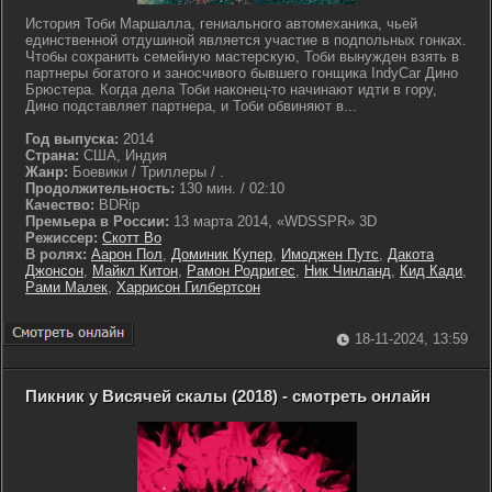
История Тоби Маршалла, гениального автомеханика, чьей
единственной отдушиной является участие в подпольных гонках.
Чтобы сохранить семейную мастерскую, Тоби вынужден взять в
партнеры богатого и заносчивого бывшего гонщика IndyCar Дино
Брюстера. Когда дела Тоби наконец-то начинают идти в гору,
Дино подставляет партнера, и Тоби обвиняют в...
Год выпуска:
2014
Страна:
США, Индия
Жанр:
Боевики / Триллеры / .
Продолжительность:
130 мин. / 02:10
Качество:
BDRip
Премьера в России:
13 марта 2014, «WDSSPR» 3D
Режиссер:
Скотт Во
В ролях:
Аарон Пол
,
Доминик Купер
,
Имоджен Путс
,
Дакота
Джонсон
,
Майкл Китон
,
Рамон Родригес
,
Ник Чинланд
,
Кид Кади
,
Рами Малек
,
Харрисон Гилбертсон
18-11-2024, 13:59
Пикник у Висячей скалы (2018) - смотреть онлайн