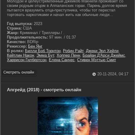
Молодой и целеустремленный Джейкоб Макнили проживает со
своим родным отцом в Аппалачских горах. Парень долгое время
пытается вразумить отца-преступника, чтобы тот перестал
торговать наркотиками и начал жить как обычные люди...
Год выпуска:
2023
Страна:
США
Жанр:
Криминал / Триллеры / .
Продолжительность:
97 мин. / 01:37
Качество:
BDRip
Режиссер:
Бен Янг
В ролях:
Билли Боб Торнтон
,
Робин Райт
,
Джеки Эрл Хейли
,
Кейтлин Након
,
Эмма Бут
,
Хоппер Пенн
,
Брайан Д'Арси Джеймс
,
Харрисон Гилбертсон
,
Елена Санчес
,
Стивен Мэттью Смит
20-11-2024, 04:17
Апгрейд (2018) - смотреть онлайн