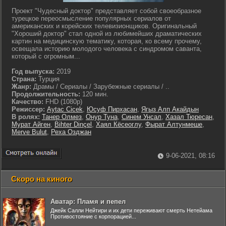
Проект "Чудесный доктор" представляет собой своеобразное
турецкое переосмысление популярных сериалов от
американских и корейских телевизионщиков. Оригинальный
"Хороший доктор" стал одной из любимейших драматических
картин на медицинскую тематику, которая, ко всему прочему,
освещала историю молодого человека с синдромом саванта,
который с огромным...
Год выпуска:
2019
Страна:
Турция
Жанр:
Драмы / Сериалы / Зарубежные сериалы / ..
Продолжительность:
120 мин.
Качество:
FHD (1080p)
Режиссер:
Aytac Cicek
,
Юсуф Пирхасан
,
Ягыз Алп Акайдын
В ролях:
Танер Олмез
,
Онур Туна
,
Синем Унсал
,
Хазал Тюресан
,
Мурат Айген
,
Bihter Dinçel
,
Хаял Кёсеоглу
,
Фырат Алтунмеше
,
Merve Bulut
,
Реха Озджан
9-06-2021, 08:16
Скоро на киного
Аватар: Пламя и пепел
Джейк Салли Нейтири и их дети переживают смерть Нетейама
Противостояние с корпорацией...