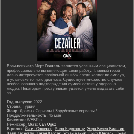
Врач-психиатр Мерт Гюнгель является успешным специалистом,
профессионально выполняющим свою работу. Главный герой
давно интересуется проблемой ошибок среди коллег по амплуа,
в установке точного диагноза. Существует множество случаев
необоснованного подтверждения сумасшествия у здоровых
людей. Некоторым преступникам удается умело выдавать себя
за...
Год выпуска:
2022
Страна:
Турция
Жанр:
Драмы / Сериалы / Зарубежные сериалы / ..
Продолжительность:
45 мин
Качество:
WEBRip
Режиссер:
Murat Can Oguz
В ролях:
Йигит Озшенер
,
Рыза Коджаоглу
,
Эсра Безен Бильгин
,
Хаял Кёсеоглу
,
Хакан Карсак
,
Усхан Чакыр
,
Онур Юнсаль
,
Джем