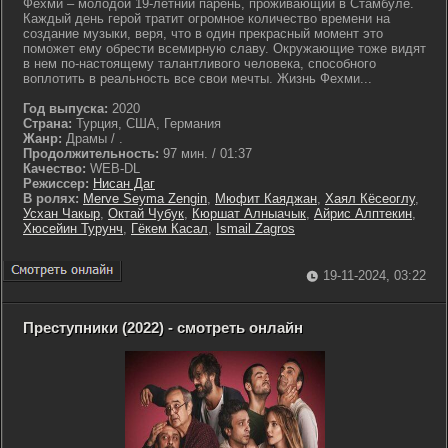
Фехми – молодой 19-летний парень, проживающий в Стамбуле.
Каждый день герой тратит огромное количество времени на
создание музыки, веря, что в один прекрасный момент это
поможет ему обрести всемирную славу. Окружающие тоже видят
в нем по-настоящему талантливого человека, способного
воплотить в реальность все свои мечты. Жизнь Фехми...
Год выпуска:
2020
Страна:
Турция, США, Германия
Жанр:
Драмы / .
Продолжительность:
97 мин. / 01:37
Качество:
WEB-DL
Режиссер:
Нисан Даг
В ролях:
Merve Seyma Zengin
,
Мюфит Каяджан
,
Хаял Кёсеоглу
,
Усхан Чакыр
,
Октай Чубук
,
Кюршат Алныачык
,
Айрис Алптекин
,
Хюсейин Турунч
,
Гёкем Касал
,
Ismail Zagros
19-11-2024, 03:22
Преступники (2022) - смотреть онлайн