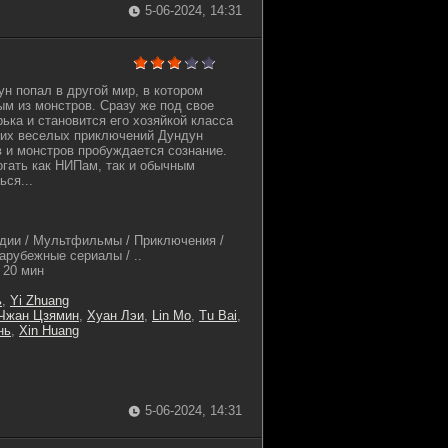
5-06-2024, 14:31
н попал в другой мир, в котором
м из монстров. Cразу же под свое
ька и становится его хозяйкой класса
 их веселых приключений Дундун
в и монстров пробуждается сознание.
гать как НИПам, так и обычным
ься...
дии / Мультфильмы / Приключения /
арубежные сериалы / ..
20 мин
ь
,
Yi Zhuang
Чжан Цзямин
,
Хуан Лэи
,
Lin Mo
,
Tu Bai
,
нь
,
Xin Huang
5-06-2024, 14:31