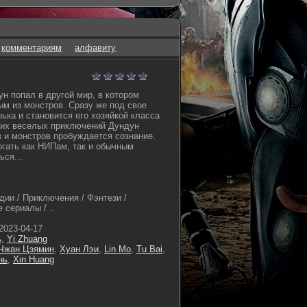
комментариям
алфавиту
н попал в другой мир, в котором
м из монстров. Cразу же под свое
ька и становится его хозяйкой класса
 их веселых приключений Дундун
в и монстров пробуждается сознание.
гать как НИПам, так и обычным
ься...
дии / Приключения / Фэнтези /
 сериалы / ..
2023-04-17
ь
,
Yi Zhuang
Чжан Цзямин
,
Хуан Лэи
,
Lin Mo
,
Tu Bai
,
нь
,
Xin Huang