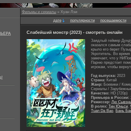
Фильмы и сериалы
» Хуан Лэи
дате
популярности
посещаемости
Слабейший монстр (2023) - смотреть онлайн
МЬЕРА
Заядлый геймер Дунду
оказался самым слабы
крыло его берет Пузыр
Укротитель. Во время
замечает, что у НИПо
Парню предстоит помо
игрокам, чтобы вернут
Год выпуска:
2023
д!
Страна:
Китай
Жанр:
Боевики / Коме
Сериалы / Зарубежные
Качество:
HD (720p)
Премьера в России:
Режиссер:
Лю Сывэн
В ролях:
Тин Юньси
,
Tuan Da Bao
,
Бань Ба