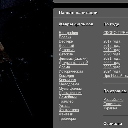
Панель навигации
Жанры фильмов
По году
Биография
СКОРО ПРЕ
Боевик
Вестерн
2017 года
Военный
2018 года
Детектив
2019 года
Детские
2020 года
фильмы(Сказки)
2021 года
Документальный
2022 года
Драма
2023 года
Исторический
2024 года
Комедия
Про Новый Го
Криминал
Мелодрама
Мультфильм
По странам
Приключения
Семейный
Российские
Триллер
Советские
Ужасы
Украина
Фантастика
Фэнтези
Трейлеры
Сериалы