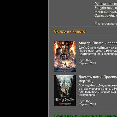
Русские сери
Зарубежные 
Мини сериал
Односерийны
Мультсериал
Скоро на киного
Аватар: Пламя и пепе
Джейк Салли Нейтири и их д
переживают смерть Нетейа
Противостояние с корпораци
Год: 2025
Страна: США
Достать ножи: Просни
мертвец
Преподобного Джада перево
в старую церковь в штате 
где проповедует монсеньор
Джефферсон...
Год: 2025
Страна: США
Обновления сериалов на киного