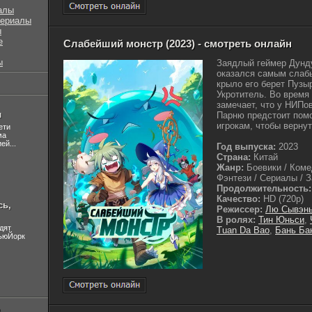
алы
сериалы
ы
е
Слабейший монстр (2023) - смотреть онлайн
ы
Заядлый геймер Дунду
оказался самым слабы
крыло его берет Пузыр
Укротитель. Во время
замечает, что у НИПо
л
Парню предстоит помо
игрокам, чтобы вернут
ети
ма
ей...
Год выпуска:
2023
Страна:
Китай
Жанр:
Боевики / Коме
Фэнтези / Сериалы / З
Продолжительность:
Качество:
HD (720p)
сь,
Режиссер:
Лю Сывэн
В ролях:
Тин Юньси
,
дят
Tuan Da Bao
,
Бань Ба
НьюЙорк