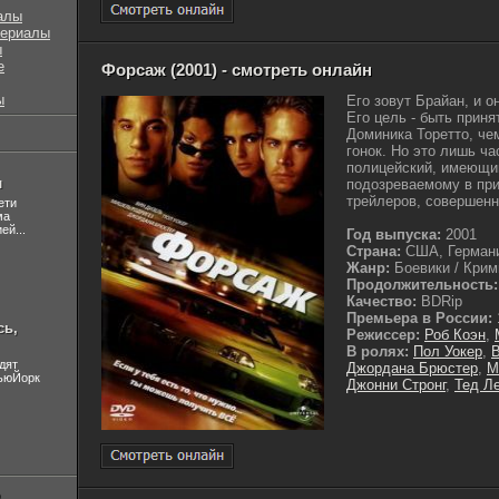
алы
сериалы
ы
е
Форсаж (2001) - смотреть онлайн
ы
Его зовут Брайан, и о
Его цель - быть прин
Доминика Торетто, че
гонок. Но это лишь ча
полицейский, имеющий
л
подозреваемому в при
трейлеров, совершенн
ети
ма
ей...
Год выпуска:
2001
Страна:
США, Герман
Жанр:
Боевики / Крими
Продолжительность:
Качество:
BDRip
Премьера в России:
сь,
Режиссер:
Роб Коэн
,
В ролях:
Пол Уокер
,
дят
Джордана Брюстер
,
М
НьюЙорк
Джонни Стронг
,
Тед Л