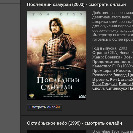
Последний самурай (2003) - смотреть онлайн
Действие разворачива
девятнадцатого века.
американский военны
для обучения первой
современному искусст
Император пытается и
готовясь к более проз
Год выпуска:
2003
Страна:
США, Новая З
Жанр:
Боевики / Воен
Продолжительность:
Качество:
FHD (1080p
Премьера в России:
Режиссер:
Эдвард Цв
В ролях:
Кен Ватанаб
Тони Голдуин
,
Билли 
Сполл
,
Ситиносукэ Н
Октябрьское небо (1999) - смотреть онлайн
В октябре 1957 года 