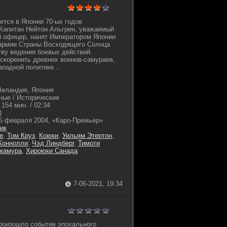
ется в Японии 70-ых годов
 Капитан Нейтон Альгрен, уважаемый
й офицер, нанят Императором Японии
 армии Страны Восходящего Солнца
ву ведения боевых действий.
скоренить древних воинов-самураев,
ападной политике...
еландия, Япония
ные / Исторические
154 мин. / 02:34
)
5 февраля 2004, «Каро-Премьер»
ик
е
,
Том Круз
,
Коюки
,
Уильям Этертон
,
Коннолли
,
Чэд Линдберг
,
Тимоти
акамура
,
Хироюки Санада
7-06-2021, 19:34
произошло событие эпохального