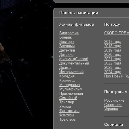
Панель навигации
Жанры фильмов
По году
Биография
СКОРО ПРЕ
Боевик
Вестерн
2017 года
Военный
2018 года
Детектив
2019 года
Детские
2020 года
фильмы(Сказки)
2021 года
Документальный
2022 года
Драма
2023 года
Исторический
2024 года
Комедия
Про Новый Го
Криминал
Мелодрама
Мультфильм
По странам
Приключения
Семейный
Российские
Триллер
Советские
Ужасы
Украина
Фантастика
Фэнтези
Трейлеры
Сериалы