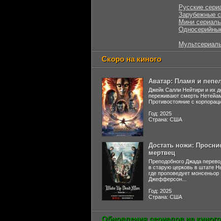
Русские сери
Зарубежные 
Мини сериал
Односерийны
Мультсериал
Скоро на киного
Аватар: Пламя и пепе
Джейк Салли Нейтири и их д
переживают смерть Нетейа
Противостояние с корпораци
Год: 2025
Страна: США
Достать ножи: Просни
мертвец
Преподобного Джада перево
в старую церковь в штате 
где проповедует монсеньор
Джефферсон...
Год: 2025
Страна: США
Обновления сериалов на киного