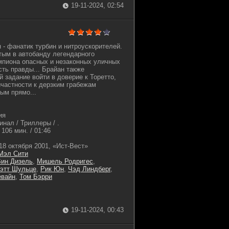
19-11-2024, 02:54
н - фанатик турбин и нитроускорителей.
ятым в автобанду легендарного
мпиона опасных и незаконных уличных
сть правды... Брайан также
 задание войти в доверие к Торетто,
частности к дерзким грабежам
ым прямо...
ия
нал / Триллеры / .
106 мин. / 01:46
18 октября 2001, «Ист-Вест»
Мэл Сити
Вин Дизель
,
Мишель Родригес
,
этт Шульце
,
Рик Юн
,
Чэд Линдберг
,
евайн
,
Том Бэрри
19-11-2024, 00:43