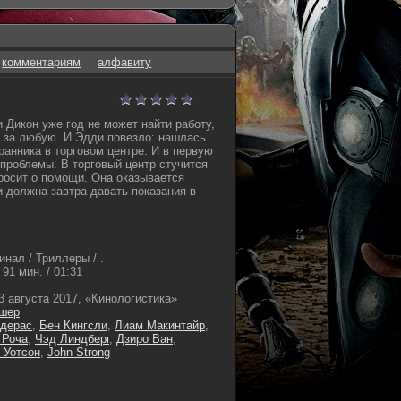
комментариям
алфавиту
Дикон уже год не может найти работу,
я за любую. И Эдди повезло: нашлась
ранника в торговом центре. И в первую
проблемы. В торговый центр стучится
просит о помощи. Она оказывается
 должна завтра давать показания в
нал / Триллеры / .
91 мин. / 01:31
3 августа 2017, «Кинологистика»
шер
ндерас
,
Бен Кингсли
,
Лиам Макинтайр
,
 Роча
,
Чэд Линдберг
,
Дзиро Ван
,
 Уотсон
,
John Strong