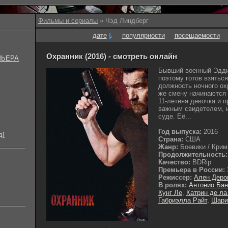
Фильмы и сериалы
» Чэд Линдберг
дате
популярности
посещаемости
Охранник (2016) - смотреть онлайн
МЬЕРА
Бывший военный Эдди 
поэтому готов взятьс
должность ночного ох
же смену начинаются 
11-летняя девочка и 
важным свидетелем, и
суде. Её...
Год выпуска:
2016
д!
Страна:
США
Жанр:
Боевики / Крими
Продолжительность:
Качество:
BDRip
Премьера в России:
Режиссер:
Ален Деро
В ролях:
Антонио Ба
Кунг Ле
,
Катрин де ла
Габриэлла Райт
,
Шари