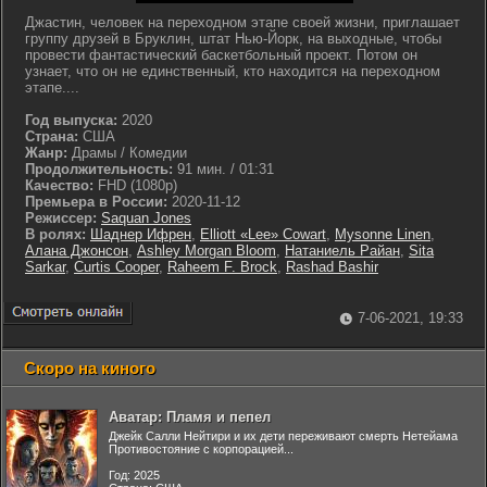
Джастин, человек на переходном этапе своей жизни, приглашает
группу друзей в Бруклин, штат Нью-Йорк, на выходные, чтобы
провести фантастический баскетбольный проект. Потом он
узнает, что он не единственный, кто находится на переходном
этапе....
Год выпуска:
2020
Страна:
США
Жанр:
Драмы / Комедии
Продолжительность:
91 мин. / 01:31
Качество:
FHD (1080p)
Премьера в России:
2020-11-12
Режиссер:
Saquan Jones
В ролях:
Шаднер Ифрен
,
Elliott «Lee» Cowart
,
Mysonne Linen
,
Алана Джонсон
,
Ashley Morgan Bloom
,
Натаниель Райан
,
Sita
Sarkar
,
Curtis Cooper
,
Raheem F. Brock
,
Rashad Bashir
7-06-2021, 19:33
Скоро на киного
Аватар: Пламя и пепел
Джейк Салли Нейтири и их дети переживают смерть Нетейама
Противостояние с корпорацией...
Год: 2025