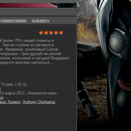
комментариям
алфавиту
й более 70% нашей планеты и
н. Там на глубине встречаются
я. Например, улыбчивый Скатик,
лобрюшка - трио друзей не разлей
чения, испытания и загадки! Выдержат
ридется многому научиться....
71 мин. / 01:11
)
23 марта 2017, «Кинологистика»
ел
ван Трэмел
,
Anthony Quintarius