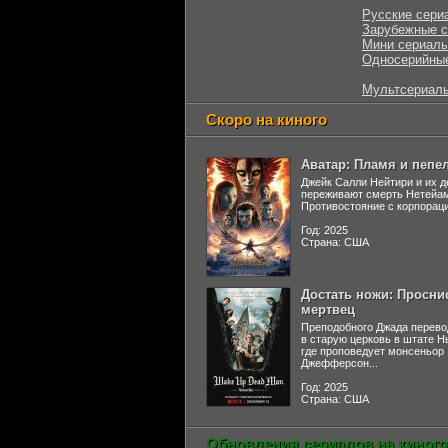
Русские сери
Зарубежные 
Мини сериал
Односерийны
Мультсериал
Скоро на киного
Аватар: Пламя и пепе
Джейк Салли Нейтири и их д
переживают смерть Нетейа
Противостояние с корпораци
Год: 2025
Страна: США
Достать ножи: Просни
мертвец
Преподобного Джада перево
в старую церковь в штате 
где проповедует монсеньор
Джефферсон...
Год: 2025
Страна: США
Обновления сериалов на киного