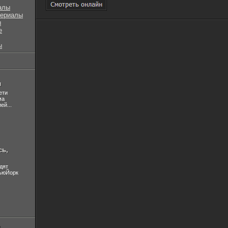
алы
сериалы
ы
е
ы
л
ети
ма
ей...
сь,
дят
НьюЙорк