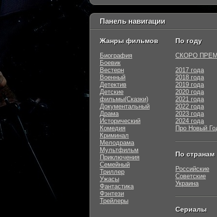
Панель навигации
Жанры фильмов
По году
Биография
СКОРО ПРЕ
Боевик
Вестерн
2017 года
Военный
2018 года
Детектив
2019 года
Детские
2020 года
фильмы(Сказки)
2021 года
Документальный
2022 года
Драма
2023 года
Исторический
2024 года
Комедия
Про Новый Го
Криминал
Мелодрама
Мультфильм
По странам
Приключения
Семейный
Российские
Триллер
Советские
Ужасы
Украина
Фантастика
Фэнтези
Трейлеры
Сериалы