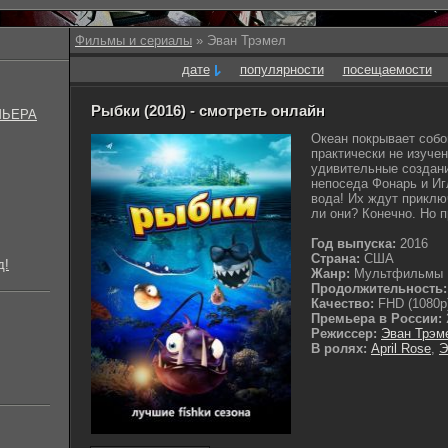
Фильмы и сериалы
» Эван Трэмел
дате
популярности
посещаемости
Рыбки (2016) - смотреть онлайн
МЬЕРА
Океан покрывает собо
практически не изуче
удивительные создани
непоседа Фонарь и Иг
вода! Их ждут приклю
ли они? Конечно. Но п
Год выпуска:
2016
Страна:
США
д!
Жанр:
Мультфильмы
Продолжительность:
Качество:
FHD (1080p
Премьера в России:
Режиссер:
Эван Трэм
В ролях:
April Rose
,
Э