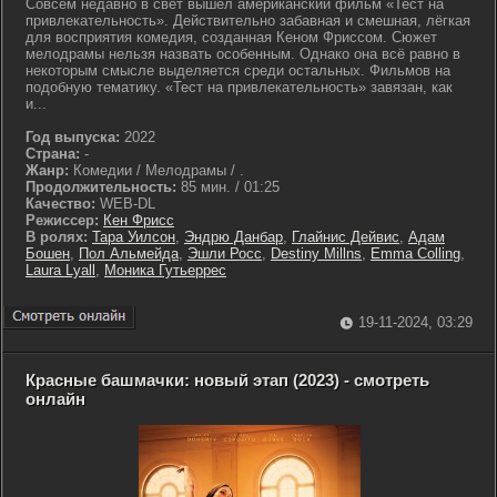
Совсем недавно в свет вышел американский фильм «Тест на
привлекательность». Действительно забавная и смешная, лёгкая
для восприятия комедия, созданная Кеном Фриссом. Сюжет
мелодрамы нельзя назвать особенным. Однако она всё равно в
некоторым смысле выделяется среди остальных. Фильмов на
подобную тематику. «Тест на привлекательность» завязан, как
и...
Год выпуска:
2022
Страна:
-
Жанр:
Комедии / Мелодрамы / .
Продолжительность:
85 мин. / 01:25
Качество:
WEB-DL
Режиссер:
Кен Фрисс
В ролях:
Тара Уилсон
,
Эндрю Данбар
,
Глайнис Дейвис
,
Адам
Бошен
,
Пол Альмейда
,
Эшли Росс
,
Destiny Millns
,
Emma Colling
,
Laura Lyall
,
Моника Гутьеррес
19-11-2024, 03:29
Красные башмачки: новый этап (2023) - смотреть
онлайн