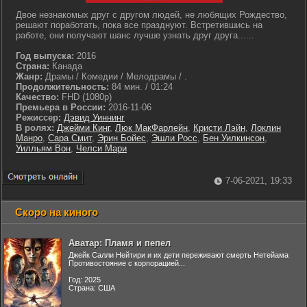
Двое незнакомых друг с другом людей, не любящих Рождество,
решают поработать, пока все празднуют. Встретившись на
работе, они получают шанс лучше узнать друг друга......
Год выпуска:
2016
Страна:
Канада
Жанр:
Драмы / Комедии / Мелодрамы / .
Продолжительность:
84 мин. / 01:24
Качество:
FHD (1080p)
Премьера в России:
2016-11-06
Режиссер:
Дэвид Уиннинг
В ролях:
Джейми Кинг
,
Люк МакФарлейн
,
Кристи Лэйн
,
Локлин
Манро
,
Сара Смит
,
Эрин Бойес
,
Эшли Росс
,
Бен Уилкинсон
,
Уилльям Вон
,
Челси Мари
7-06-2021, 19:33
Скоро на киного
Аватар: Пламя и пепел
Джейк Салли Нейтири и их дети переживают смерть Нетейама
Противостояние с корпорацией...
Год: 2025
Страна: США