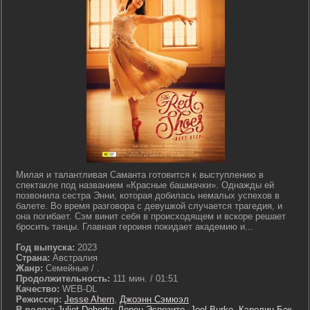
Милая и талантливая Саманта готовится к выступлению в
спектакле под названием «Красные башмачки». Однажды ей
позвонила сестра Энни, которая добилась немалых успехов в
балете. Во время разговора с девушкой случается трагедия, и
она погибает. Сэм винит себя в происходящем и вскоре решает
бросить танцы. Главная героиня покидает академию и...
Год выпуска:
2023
Страна:
Австралия
Жанр:
Семейные / .
Продолжительность:
111 мин. / 01:51
Качество:
WEB-DL
Режиссер:
Jesse Ahern
,
Джоэнн Сэмюэл
В ролях:
Juliet Doherty
,
Лорен Эспозито
,
Joel Burke
,
Кэролин Бок
,