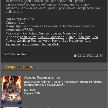
70-летняя Мэдлин Мэтлок решает вернуться к работе
в престижной юридической фирме. У женщины есть свои
хитрости, чтобы выигрывать дела и разоблачать неправомерные
действия....
Год выпуска:
2024
Страна:
США
Жанр:
Драмы / Криминал / Сериалы / Зарубежные сериалы / ..
Качество:
WEBRip
Режиссер:
Кэт Койро
,
Янгзом Брауен
,
Marie Jamora
В ролях:
Кэти Бейтс
,
Скай П. Маршалл
,
Дэвид Дель Рио
,
Леа
Льюис
,
Джейсон Риттер
,
Aaron Harris
,
Эме Иквуакор
,
Сэм
Андерсон
,
Бо Бриджес
,
Jordyn Weitz
13-12-2025, 11:34
Скоро на киного
Аватар: Пламя и пепел
Джейк Салли Нейтири и их дети переживают смерть Нетейама
Противостояние с корпорацией...
Год: 2025
Страна: США