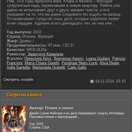
Рим, 70-е годы прошлого века. Клара и Феличе – молодая
супружеская пара, переехавшая в новую квартиру. Ребята уже
давно не испытывают друг к другу никаких чувств, и все
указывает на то, что им давно следовало бы подать на развод.
Останавливают супругов лишь дети, которых родители любят
всем сердцем. Адриане всего двенадцать лет, но она уже...
Год выпуска:
2022
Страна:
Италия, Франция
Жанр:
Драмы / .
Продолжительность:
97 мин. / 01:37
Качество:
WEB-DLRip
Режиссер:
Эмануэле Криалезе
В ролях:
Пенелопа Крус
,
Винченцо Амато
,
Luana Giuliani
,
Patrizio
Francioni
,
María Chiara Goretti
,
Penélope Nieto Conti
,
Alvia Reale
,
India Santella
,
Mariangela Granelli
,
Carlo Gallo
19-11-2024, 03:10
Скоро на киного
Аватар: Пламя и пепел
Джейк Салли Нейтири и их дети переживают смерть Нетейама
Противостояние с корпорацией...
Год: 2025
Страна: США