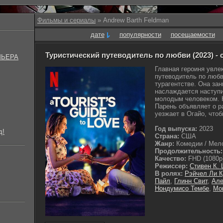
Фильмы и сериалы
» Andrew Barth Feldman
дате
популярности
посещаемости
Туристический путеводитель по любви (2023) -
МЬЕРА
Главная героиня увле
путеводитель по любв
турагентстве. Она з
наслаждается наступ
молодым человеком. 
Парень объявляет о р
уезжает в Огайо, чтоб
Год выпуска:
2023
д!
Страна:
США
Жанр:
Комедии / Мел
Продолжительность:
Качество:
FHD (1080p
Режиссер:
Стивен К.
В ролях:
Рэйчел Ли К
Пайл
,
Глинн Свит
,
Але
Нондумисо Тембе
,
Mor