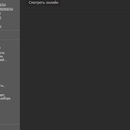
алы
сериалы
ы
е
ы
л
ети
ма
ей...
сь,
дят
НьюЙорк