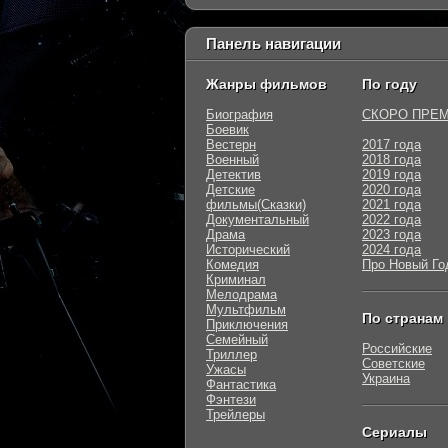
Панель навигации
Жанры фильмов
По году
Биография
СКОРО ПРЕ
Боевик
Вестерн
2017 года
Военный
2018 года
Детектив
2019 года
Детские
2020 года
фильмы(Сказки)
2021 года
Документальный
2022 года
Драма
2023 года
Исторический
2024 года
Комедия
Про Новый Го
Криминал
Мелодрама
Мультфильм
По странам
Приключения
Семейный
Российские
Триллер
Советские
Ужасы
Украина
Фантастика
Фэнтези
Трейлеры
Сериалы