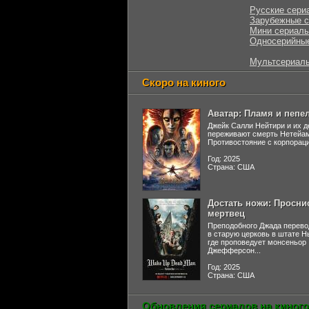
Русские сери
Зарубежные 
Мини сериал
Односерийны
Мультсериал
Скоро на киного
Аватар: Пламя и пепе
Джейк Салли Нейтири и их д
переживают смерть Нетейа
Противостояние с корпораци
Год: 2025
Страна: США
Достать ножи: Просни
мертвец
Преподобного Джада перево
в старую церковь в штате 
где проповедует монсеньор
Джефферсон...
Год: 2025
Страна: США
Обновления сериалов на киного