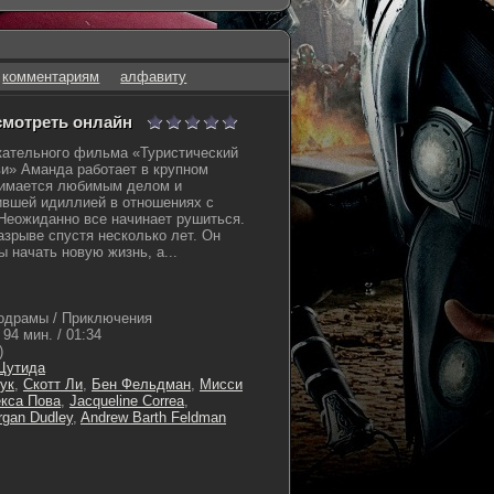
комментариям
алфавиту
 смотреть онлайн
кательного фильма «Туристический
и» Аманда работает в крупном
анимается любимым делом и
ившей идиллией в отношениях с
Неожиданно все начинает рушиться.
азрыве спустя несколько лет. Он
ы начать новую жизнь, а...
одрамы / Приключения
94 мин. / 01:34
)
 Цутида
ук
,
Скотт Ли
,
Бен Фельдман
,
Мисси
кса Пова
,
Jacqueline Correa
,
gan Dudley
,
Andrew Barth Feldman