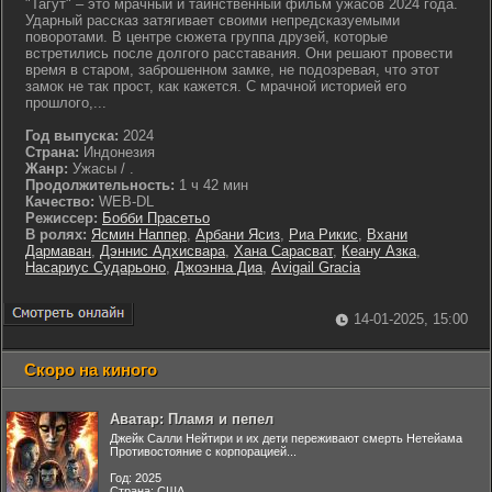
"Тагут" – это мрачный и таинственный фильм ужасов 2024 года.
Ударный рассказ затягивает своими непредсказуемыми
поворотами. В центре сюжета группа друзей, которые
встретились после долгого расставания. Они решают провести
время в старом, заброшенном замке, не подозревая, что этот
замок не так прост, как кажется. С мрачной историей его
прошлого,...
Год выпуска:
2024
Страна:
Индонезия
Жанр:
Ужасы / .
Продолжительность:
1 ч 42 мин
Качество:
WEB-DL
Режиссер:
Бобби Прасетьо
В ролях:
Ясмин Наппер
,
Арбани Ясиз
,
Риа Рикис
,
Вхани
Дармаван
,
Дэннис Адхисвара
,
Хана Сарасват
,
Кеану Азка
,
Насариус Сударьоно
,
Джоэнна Диа
,
Avigail Gracia
14-01-2025, 15:00
Скоро на киного
Аватар: Пламя и пепел
Джейк Салли Нейтири и их дети переживают смерть Нетейама
Противостояние с корпорацией...
Год: 2025
Страна: США