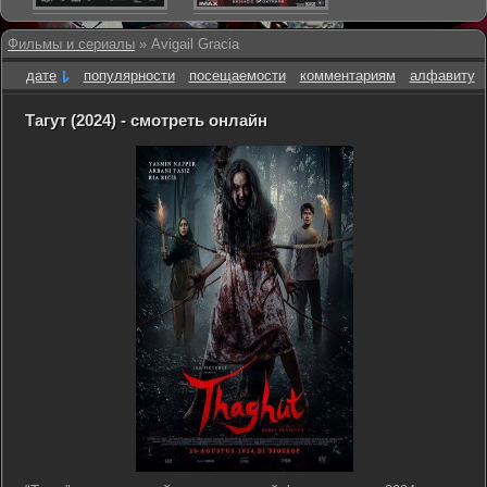
Фильмы и сериалы
» Avigail Gracia
дате
популярности
посещаемости
комментариям
алфавиту
Тагут (2024) - смотреть онлайн