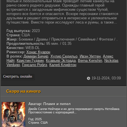
Милый и любознательный Майк проводит летние каникулы на
ранчо своего родного дедушки. Однажды главный герой
встречается с загадочным мифическим существом Чупой,
которого все боятся и опасаются. Вскоре персонажи становятся
друзьями и решают отправиться в интересное и увлекательное
путешествие. Вместе герои исследуют леса и руины, а также...
Год выпуска:
2023
Страна:
США
Жанр:
Боевики / Драмы / Приключения / Семейные / Фэнтези / .
Продолжительность:
95 мин. / 01:35
Качество:
WEB-DL
Режиссер:
Хонас Куарон
В ролях:
Демиан Бичир
,
Хулио Седильо
,
Ивэн Уиттен
,
Алекс
Найт
,
Кристин Гудвин
,
Ксавьер Эстрада
,
Berna Kenshin
,
Nickolas
Verdugo
,
Гонсало Роблз
,
Калеб Клифтон
19-11-2024, 03:09
Скоро на киного
Аватар: Пламя и пепел
Джейк Салли Нейтири и их дети переживают смерть Нетейама
Противостояние с корпорацией...
Год: 2025
Страна: США