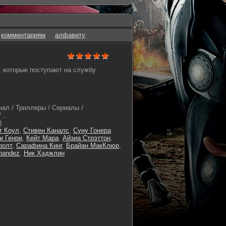
комментариям
алфавиту
, которые поступают на службу
ал / Триллеры / Сериалы /
 ..
)
т Коул
,
Стивен Каналс
,
Суну Гонера
и Генри
,
Кейт Мара
,
Айзиа Стрэттон
,
ролт
,
Сарафина Кинг
,
Брайан МакКлюр
,
nandez
,
Ник Хэджлин