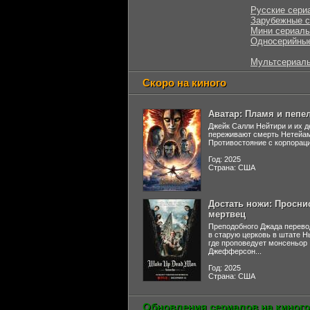
Русские сери
Зарубежные 
Мини сериал
Односерийны
Мультсериал
Скоро на киного
Аватар: Пламя и пепе
Джейк Салли Нейтири и их д
переживают смерть Нетейа
Противостояние с корпораци
Год: 2025
Страна: США
Достать ножи: Просни
мертвец
Преподобного Джада перево
в старую церковь в штате 
где проповедует монсеньор
Джефферсон...
Год: 2025
Страна: США
Обновления сериалов на киного