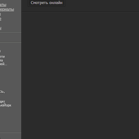
алы
сериалы
ы
е
ы
л
ети
ма
ей...
сь,
дят
НьюЙорк