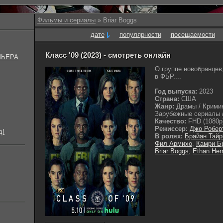
Фильмы и сериалы
» Briar Boggs
дате
популярности
посещаемости
Класс '09 (2023) - смотреть онлайн
МЬЕРА
О группе новобранцев
в ФБР....
Год выпуска:
2023
Страна:
США
Жанр:
Драмы / Кримин
Зарубежные сериалы /
Качество:
FHD (1080p
Режиссер:
Джо Робер
д!
В ролях:
Брайан Тайр
Фил Армихо
,
Камри Б
Briar Boggs
,
Ethan Her