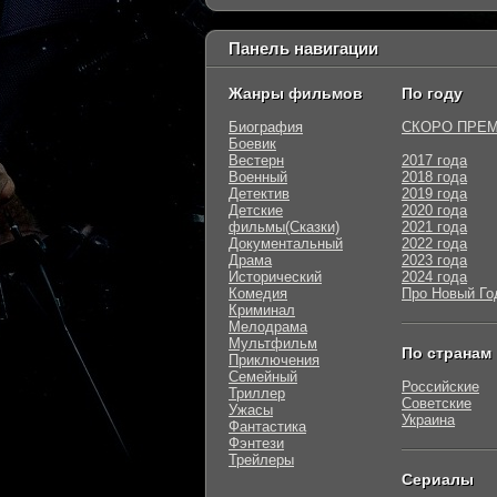
Панель навигации
Жанры фильмов
По году
Биография
СКОРО ПРЕ
Боевик
Вестерн
2017 года
Военный
2018 года
Детектив
2019 года
Детские
2020 года
фильмы(Сказки)
2021 года
Документальный
2022 года
Драма
2023 года
Исторический
2024 года
Комедия
Про Новый Го
Криминал
Мелодрама
Мультфильм
По странам
Приключения
Семейный
Российские
Триллер
Советские
Ужасы
Украина
Фантастика
Фэнтези
Трейлеры
Сериалы