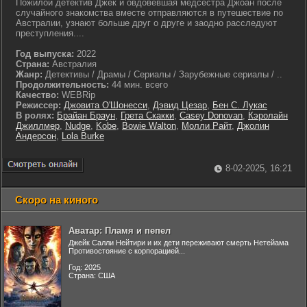
Пожилой детектив Джек и овдовевшая медсестра Джоан после
случайного знакомства вместе отправляются в путешествие по
Австралии, узнают больше друг о друге и заодно расследуют
преступления....
Год выпуска:
2022
Страна:
Австралия
Жанр:
Детективы / Драмы / Сериалы / Зарубежные сериалы / ..
Продолжительность:
44 мин. всего
Качество:
WEBRip
Режиссер:
Джовита О'Шонесси
,
Дэвид Цезар
,
Бен С. Лукас
В ролях:
Брайан Браун
,
Грета Скакки
,
Casey Donovan
,
Кэролайн
Джиллмер
,
Nudge
,
Kobe
,
Bowie Walton
,
Молли Райт
,
Джолин
Андерсон
,
Lola Burke
8-02-2025, 16:21
Скоро на киного
Аватар: Пламя и пепел
Джейк Салли Нейтири и их дети переживают смерть Нетейама
Противостояние с корпорацией...
Год: 2025
Страна: США