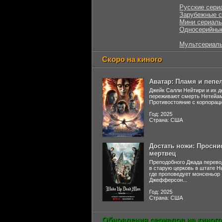
Русские сери
Зарубежные 
Мини сериал
Односерийны
Мультсериал
Скоро на киного
Аватар: Пламя и пепе
Джейк Салли Нейтири и их д
переживают смерть Нетейа
Противостояние с корпораци
Год: 2025
Страна: США
Достать ножи: Просни
мертвец
Преподобного Джада перево
в старую церковь в штате 
где проповедует монсеньор
Джефферсон...
Год: 2025
Страна: США
Обновления сериалов на киного