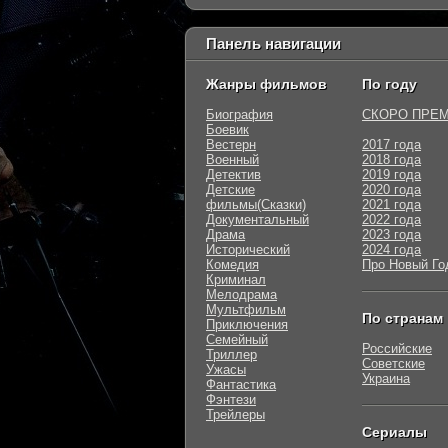
Панель навигации
Жанры фильмов
По году
Биография
СКОРО ПРЕ
Боевик
Вестерн
2017 года
Военный
2018 года
Детектив
2019 года
Детские
2020 года
фильмы(Сказки)
2021 года
Документальный
2022 года
Драма
2023 года
Исторический
2024 года
Комедия
Про Новый Го
Криминал
Мелодрама
Мультфильм
По странам
Приключения
Семейный
Российские
Триллер
Советские
Ужасы
Украина
Фантастика
Фэнтези
Трейлеры
Сериалы