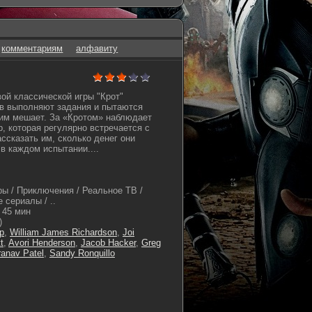
комментариям
алфавиту
вой классической игры "Крот"
в выполняют задания и пытаются
о им мешает. За «Кротом» наблюдает
, которая регулярно встречается с
ссказать им, сколько денег они
в каждом испытании....
ры / Приключения / Реальное ТВ /
 сериалы / ..
45 мин
)
р
,
William James Richardson
,
Joi
t
,
Avori Henderson
,
Jacob Hacker
,
Greg
ranav Patel
,
Sandy Ronquillo