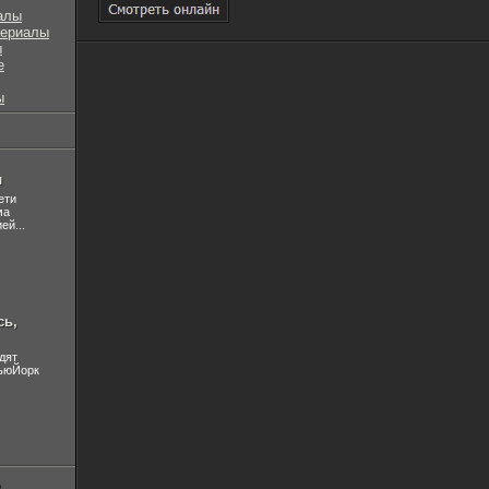
алы
сериалы
ы
е
ы
л
ети
ма
ей...
сь,
дят
НьюЙорк