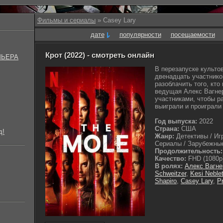
Фильмы и сериалы
» Casey Lary
дате
популярности
посещаемости
Крот (2022) - смотреть онлайн
МЬЕРА
В перезапуске культо
двенадцать участнико
разоблачить того, кт
ведущая Алекс Вагнер
участниками, чтобы ра
выиграли и проиграли 
Год выпуска:
2022
Страна:
США
д!
Жанр:
Детективы / Иг
Сериалы / Зарубежные
Продолжительность:
Качество:
FHD (1080p
В ролях:
Алекс Вагне
Schweitzer
,
Kesi Neblet
Shapiro
,
Casey Lary
,
P