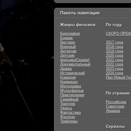
Панель навигации
Жанры фильмов
По году
Биография
СКОРО ПРЕ
Боевик
Вестерн
2017 года
Военный
2018 года
Детектив
2019 года
Детские
2020 года
фильмы(Сказки)
2021 года
Документальный
2022 года
Драма
2023 года
Исторический
2024 года
Комедия
Про Новый Го
Криминал
Мелодрама
Мультфильм
По странам
Приключения
Семейный
Российские
Триллер
Советские
Ужасы
Украина
Фантастика
Фэнтези
Трейлеры
Сериалы