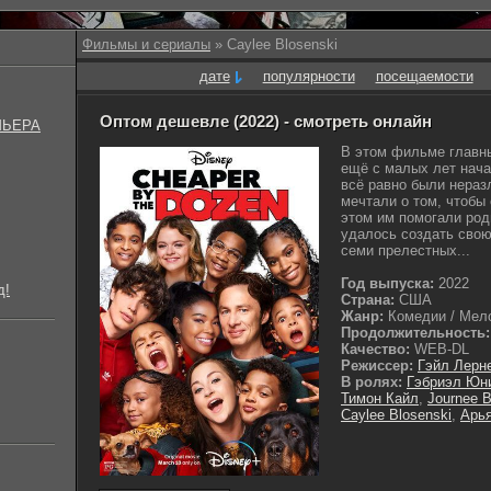
Фильмы и сериалы
» Caylee Blosenski
дате
популярности
посещаемости
Оптом дешевле (2022) - смотреть онлайн
МЬЕРА
В этом фильме главн
ещё с малых лет нача
всё равно были неразл
мечтали о том, чтобы
этом им помогали род
удалось создать свою
семи прелестных...
Год выпуска:
2022
д!
Страна:
США
Жанр:
Комедии / Мело
Продолжительность:
Качество:
WEB-DL
Режиссер:
Гэйл Лерн
В ролях:
Гэбриэл Юн
Тимон Кайл
,
Journee 
Caylee Blosenski
,
Арь