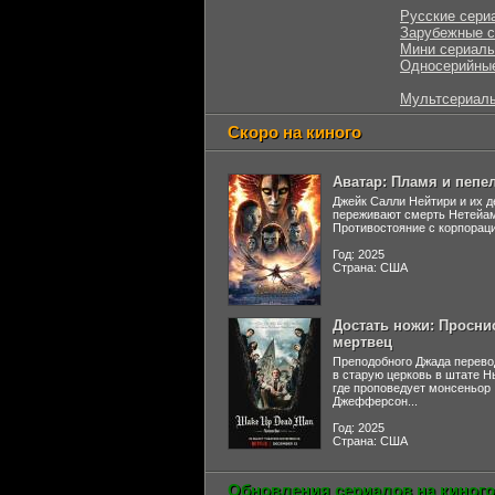
Русские сери
Зарубежные 
Мини сериал
Односерийны
Мультсериал
Скоро на киного
Аватар: Пламя и пепе
Джейк Салли Нейтири и их д
переживают смерть Нетейа
Противостояние с корпораци
Год: 2025
Страна: США
Достать ножи: Просни
мертвец
Преподобного Джада перево
в старую церковь в штате 
где проповедует монсеньор
Джефферсон...
Год: 2025
Страна: США
Обновления сериалов на киного