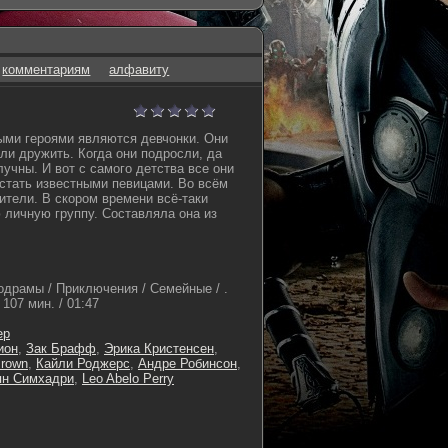
комментариям
алфавиту
ыми героями являются девчонки. Они
ли дружить. Когда они подросли, да
учны. И вот с самого детства все они
 стать известными певицами. Во всём
ители. В скором времени всё-таки
 личную группу. Составляла она из
драмы / Приключения / Семейные / .
107 мин. / 01:47
ер
ион
,
Зак Брафф
,
Эрика Кристенсен
,
Brown
,
Кайли Роджерс
,
Андре Робинсон
,
ян Симхадри
,
Leo Abelo Perry