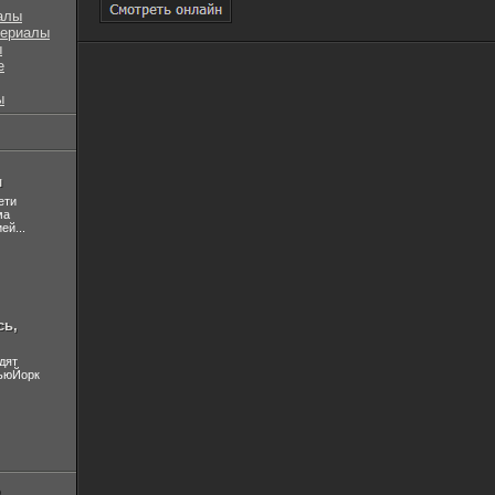
алы
сериалы
ы
е
ы
л
ети
ма
ей...
сь,
дят
НьюЙорк