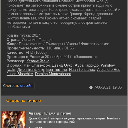
После длительного плавания молодой метеоролог Френд
прибывает на затерянный в океане остров принять годичную
вахту на метеостанции. На острове оказывается лишь суровый и
немногословный смотритель маяка Грюнер. Френд довольно
быстро понимает, что Грюнер что-то скрывает, старый
метеоролог попал в какую-то передрягу, а остров кажется
необитаемым...
Год выпуска:
2017
Страна:
Испания, Франция
Жанр:
Приключения / Триллеры / Ужасы / Фантастические
Продолжительность:
116 мин. / 01:56
Качество:
FHD (1080p)
Премьера в России:
30 ноября 2017, «Экспонента»
Режиссер:
Ксавье Жанс
В ролях:
Рэй Стивенсон
,
Дэвид Оукс
,
Аура Гарридо
,
Winslow
Iwaki
,
Джон Бенфилд
,
Бен Темпле
,
Иван Гонсалес
,
Alejandro Rod
,
Julien Blaschke
,
Damián Montesdeoca
7-06-2021, 19:35
Скоро на киного
Аватар: Пламя и пепел
Джейк Салли Нейтири и их дети переживают смерть Нетейама
Противостояние с корпорацией...