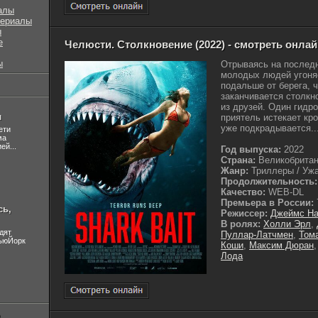
алы
сериалы
ы
е
Челюсти. Столкновение (2022) - смотреть онла
ы
Отрываясь на последн
молодых людей угоняе
подальше от берега, 
заканчивается столкн
из друзей. Один гидро
л
приятель истекает кр
уже подкрадывается..
ети
ма
ей...
Год выпуска:
2022
Страна:
Великобрита
Жанр:
Триллеры / Ужа
Продолжительность:
Качество:
WEB-DL
Премьера в России:
сь,
Режиссер:
Джеймс Н
В ролях:
Холли Эрл
,
дят
Пуллар-Латчмен
,
Том
НьюЙорк
Коши
,
Максим Дюран
Лода