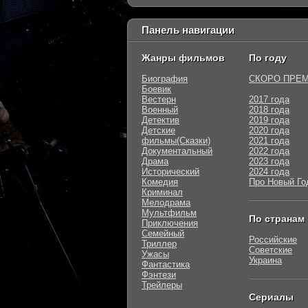
Панель навигации
Жанры фильмов
По году
Биография
СКОРО ПРЕ
Боевик
Вестерн
2017 года
Военный
2018 года
Детектив
2019 года
Детские
2020 года
фильмы(Сказки)
2021 года
Документальный
2022 года
Драма
2023 года
Исторический
2024 года
Комедия
Про Новый Го
Криминал
Мелодрама
Мультфильм
По странам
Приключения
Семейный
Российские
Триллер
Советские
Ужасы
Украина
Фантастика
Фэнтези
Трейлеры
Сериалы