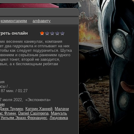
комментариям
алфавиту
отреть онлайн
их весенних каникулах, компания
т два гидроцикла и отплывает на них
чтобы как следует подурачиться. Шутка
овением и серьёзным ранением одного
цикл тонет, второй не заводится,
овью, а к беспомощным ребятам
.
ния
сы / .
87 мин. / 01:27
7 июля 2022, «Экспонента»
анн
Джек Трумен
,
Катрин Ханней
,
Малачи
ас Флинн
,
Daniel Casingena
,
Мануэль
,
Уильям Эразо Фернандес
,
Людовика