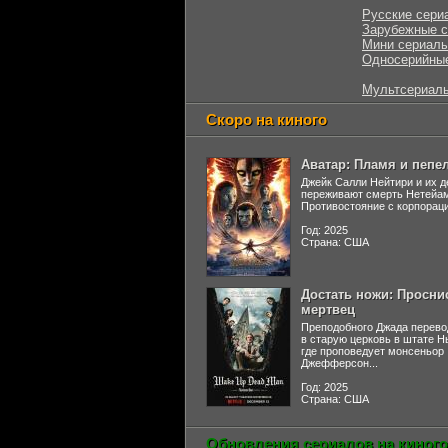
Русские сери
Зарубежные 
Мини сериал
Односерийны
Мультсериал
Скоро на киного
Аватар: Пламя и пепе
Джейк Салли Нейтири и их д
переживают смерть Нетейа
Противостояние с корпораци
Год: 2025
Страна: США
Достать ножи: Просни
мертвец
Преподобного Джада перево
в старую церковь в штате 
где проповедует монсеньор
Джефферсон...
Год: 2025
Страна: США
Обновления сериалов на киного