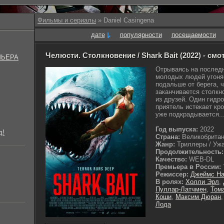
Фильмы и сериалы
» Daniel Casingena
дате
популярности
посещаемости
Челюсти. Столкновение / Shark Bait (2022) - см
МЬЕРА
Отрываясь на последн
молодых людей угоняе
подальше от берега, 
заканчивается столкн
из друзей. Один гидро
приятель истекает кр
уже подкрадывается..
Год выпуска:
2022
д!
Страна:
Великобрита
Жанр:
Триллеры / Ужа
Продолжительность:
Качество:
WEB-DL
Премьера в России:
Режиссер:
Джеймс Н
В ролях:
Холли Эрл
,
Пуллар-Латчмен
,
Том
Коши
,
Максим Дюран
Лода