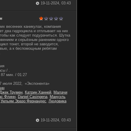
19-11-2024, 03:43
йн
их весенних каникулах, компания
т два гидроцикла и отплывает на них
чтобы как следует подурачиться. Шутка
овением и серьёзным ранением одного
цикл тонет, второй не заводится,
овью, а к беспомощным ребятам
.
ния
сы / .
87 мин. / 01:27
7 июля 2022, «Экспонента»
анн
Джек Трумен
,
Катрин Ханней
,
Малачи
ас Флинн
,
Daniel Casingena
,
Мануэль
,
Уильям Эразо Фернандес
,
Людовика
19-11-2024, 03:43