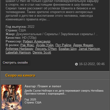
Шакил О`Нил не только сделал головокружительную карьеру
в спорте, но и стал настоящим феноменом в шоу-бизнесе.
Сериал также расскажет об успехах Шакила в бизнесе и на
телевидении. Также зрителю откроется много интересных
деталей о детстве и воспитании этого человека, навсегда
изменившего правила игры....
Год выпуска:
2022
Страна:
США
Жанр:
Документальные / Сериалы / Зарубежные сериалы / ..
Качество:
HD (720p)
Режиссер:
Роберт Александр
В ролях:
Рик Фокс
,
Дуэйн Уэйд
,
Пэт Райли
,
Дерек Фишер
,
Anfernee Hardaway
,
Люсиль О'Нил
,
Брайан Шоу
,
Jamal Harrison
,
Lateefah Harrison
,
Dennis Scott
16-12-2022, 00:46
Скоро на киного
Аватар: Пламя и пепел
Джейк Салли Нейтири и их дети переживают смерть Нетейама
Противостояние с корпорацией...
Год: 2025
Страна: США