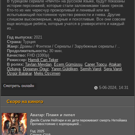
В турецком сериале «Ничто» на русском языке, будут показаны
истории персонажей, которые стали заложниками таких грехов.
Кто-то из них чересчур прожорливый и ленивый или же
испытывающий постоянное чувство ревности и гнева. Другие
слишком высокомерные, жадные и похотливые. Все они совсем
еще молодые ребята, которые учатся в университете и каждый
из...
Год выпуска:
2021
Страна:
Турция
Жанр:
Драмы / Фэнтези / Сериалы / Зарубежные сериалы / ..
Продолжительность:
30 мин.
Качество:
FHD (1080p)
Режиссер:
Hamdi Can Teker
В ролях:
Taylan Meydan
,
Ecem Gümüssu
,
Caner Topcu
,
Atakan
Özkaya
,
Doganay Oguz
,
Yaren Güldiken
,
Semih Varol
,
Sera Varol
,
Özgür Balakar
,
Melis Özçimen
5-06-2024, 14:31
Скоро на киного
Аватар: Пламя и пепел
Джейк Салли Нейтири и их дети переживают смерть Нетейама
Противостояние с корпорацией...
Год: 2025
Страна: США