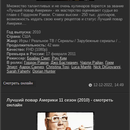
Множество талантливых и не очень кулинаров борются за звание
«Лучший повар Америки» - их мастерство оценивают судьи во
главе с Гордоном Рамзи. Ставки высоки - 250 тыс. долларов,
возможность издать свою книгу рецептов и статус Лучший повар
Америки....
Год выпуска:
2010
Страна:
США
Жанр:
Игры / Реальное ТВ / Сериалы / Зарубежные сериалы / ..
Продолжительность:
42 мин
Качество:
FHD (1080p)
Премьера в России:
17 февраля 2011
Режиссер:
Брайан Смит
,
Рич Ким
В ролях:
Гордон Рамзи
,
Джо Бастианич
,
Чарли Райан
,
Грем
Элиот
,
Аарон Санчез
,
Christina Tosi
,
Luca Manfè
,
Nick DiGiovanni
,
Sarah Faherty
,
Dorian Hunter
12-12-2022, 14:49
Лучший повар Америки 11 сезон (2010) - смотреть
онлайн