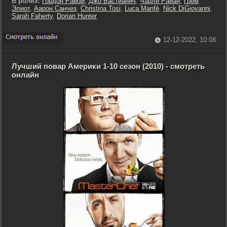
В ролях:
Гордон Рамзи
,
Джо Бастианич
,
Чарли Райан
,
Грем
Элиот
,
Аарон Санчез
,
Christina Tosi
,
Luca Manfè
,
Nick DiGiovanni
,
Sarah Faherty
,
Dorian Hunter
12-12-2022, 10:08
Лучший повар Америки 1-10 сезон (2010) - смотреть
онлайн