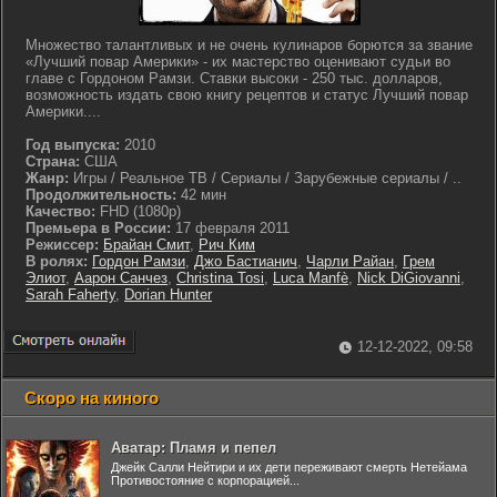
Множество талантливых и не очень кулинаров борются за звание
«Лучший повар Америки» - их мастерство оценивают судьи во
главе с Гордоном Рамзи. Ставки высоки - 250 тыс. долларов,
возможность издать свою книгу рецептов и статус Лучший повар
Америки....
Год выпуска:
2010
Страна:
США
Жанр:
Игры / Реальное ТВ / Сериалы / Зарубежные сериалы / ..
Продолжительность:
42 мин
Качество:
FHD (1080p)
Премьера в России:
17 февраля 2011
Режиссер:
Брайан Смит
,
Рич Ким
В ролях:
Гордон Рамзи
,
Джо Бастианич
,
Чарли Райан
,
Грем
Элиот
,
Аарон Санчез
,
Christina Tosi
,
Luca Manfè
,
Nick DiGiovanni
,
Sarah Faherty
,
Dorian Hunter
12-12-2022, 09:58
Скоро на киного
Аватар: Пламя и пепел
Джейк Салли Нейтири и их дети переживают смерть Нетейама
Противостояние с корпорацией...