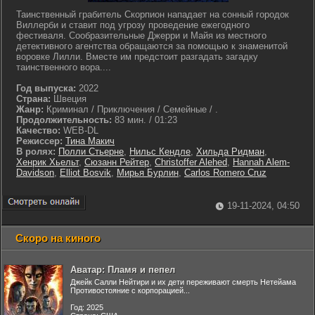
Таинственный грабитель Скорпион нападает на сонный городок
Виллерби и ставит под угрозу проведение ежегодного
фестиваля. Сообразительные Джерри и Майя из местного
детективного агентства обращаются за помощью к знаменитой
воровке Лилли. Вместе им предстоит разгадать загадку
таинственного вора....
Год выпуска:
2022
Страна:
Швеция
Жанр:
Криминал / Приключения / Семейные / .
Продолжительность:
83 мин. / 01:23
Качество:
WEB-DL
Режиссер:
Тина Макич
В ролях:
Полли Стьерне
,
Нильс Кендле
,
Хильда Ридман
,
Хенрик Хьельт
,
Сюзанн Рейтер
,
Christoffer Alehed
,
Hannah Alem-
Davidson
,
Elliot Bosvik
,
Мирья Бурлин
,
Carlos Romero Cruz
19-11-2024, 04:50
Скоро на киного
Аватар: Пламя и пепел
Джейк Салли Нейтири и их дети переживают смерть Нетейама
Противостояние с корпорацией...
Год: 2025