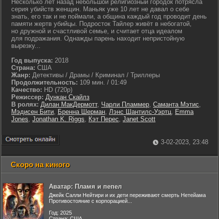
Несколько лет назад небольшой религиозный городок потрясла
серия убийств женщин. Маньяк уже 10 лет не давал о себе
знать, его так и не поймали, а община каждый год проводит день
памяти жертв убийцы. Подросток Тайлер живёт в небогатой,
но дружной и счастливой семье, и считает отца идеалом
для подражания. Однажды парень находит непристойную
вырезку...
Год выпуска:
2018
Страна:
США
Жанр:
Детективы / Драмы / Криминал / Триллеры
Продолжительность:
109 мин. / 01:49
Качество:
HD (720p)
Режиссер:
Дункан Скайлз
В ролях:
Дилан МакДермотт
,
Чарли Пламмер
,
Саманта Мэтис
,
Мэдисен Бити
,
Бренна Шерман
,
Лэнс Шантилс-Уэртц
,
Emma
Jones
,
Jonathan K. Riggs
,
Кэт Перес
,
Janet Scott
3-02-2023, 23:48
Скоро на киного
Аватар: Пламя и пепел
Джейк Салли Нейтири и их дети переживают смерть Нетейама
Противостояние с корпорацией...
Год: 2025
Страна: США