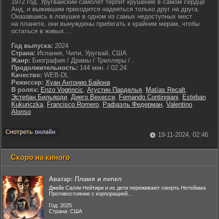
1972 год. Уругвайский самолет терпит крушение в самом сердце
Анд, и выжившим приходится надеяться только друг на друга.
Оказавшись в ловушке в одном из самых недоступных мест
на планете, они вынуждены прибегать к крайним мерам, чтобы
остаться в живых....
Год выпуска:
2024
Страна:
Испания, Чили, Уругвай, США
Жанр:
Биография / Драмы / Триллеры / .
Продолжительность:
144 мин. / 02:24
Качество:
WEB-DL
Режиссер:
Хуан Антонио Байона
В ролях:
Enzo Vogrincic
,
Агустин Парделья
,
Matías Recalt
,
Эстебан Бильярди
,
Диего Вехесси
,
Fernando Contingiani
,
Esteban
Kukuriczka
,
Francisco Romero
,
Рафаэль Федерман
,
Valentino
Alonso
19-11-2024, 02:46
Скоро на киного
Аватар: Пламя и пепел
Джейк Салли Нейтири и их дети переживают смерть Нетейама
Противостояние с корпорацией...
Год: 2025
Страна: США