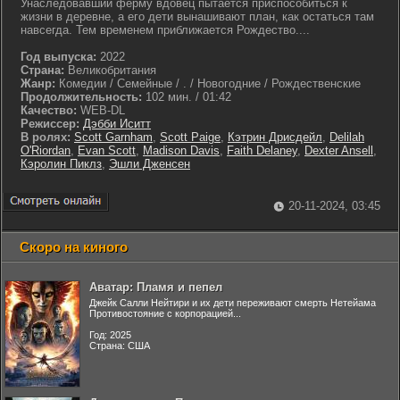
Унаследовавший ферму вдовец пытается приспособиться к
жизни в деревне, а его дети вынашивают план, как остаться там
навсегда. Тем временем приближается Рождество....
Год выпуска:
2022
Страна:
Великобритания
Жанр:
Комедии / Семейные / . / Новогодние / Рождественские
Продолжительность:
102 мин. / 01:42
Качество:
WEB-DL
Режиссер:
Дэбби Иситт
В ролях:
Scott Garnham
,
Scott Paige
,
Кэтрин Дрисдейл
,
Delilah
O'Riordan
,
Evan Scott
,
Madison Davis
,
Faith Delaney
,
Dexter Ansell
,
Кэролин Пиклз
,
Эшли Дженсен
20-11-2024, 03:45
Скоро на киного
Аватар: Пламя и пепел
Джейк Салли Нейтири и их дети переживают смерть Нетейама
Противостояние с корпорацией...
Год: 2025
Страна: США